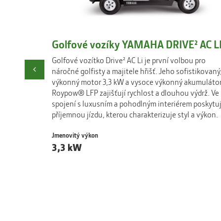
Golfové vozíky YAMAHA DRIVE² AC L
Golfové vozítko Drive² AC Li je první volbou pro
Previous
náročné golfisty a majitele hřišť. Jeho sofistikovaný
výkonný motor 3,3 kW a vysoce výkonný akumuláto
Roypow® LFP zajišťují rychlost a dlouhou výdrž. Ve
spojení s luxusním a pohodlným interiérem poskytu
příjemnou jízdu, kterou charakterizuje styl a výkon.
Jmenovitý výkon
3,3 kW