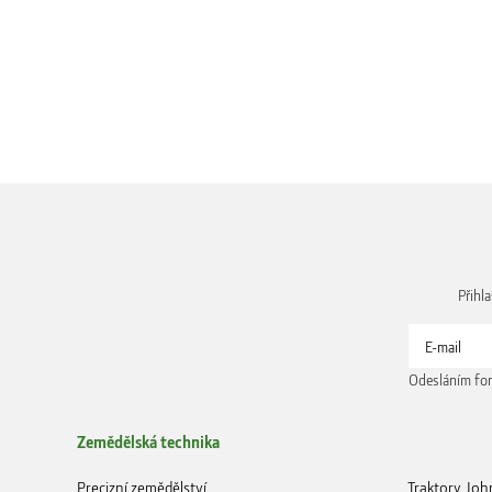
Přihl
Odesláním for
Zemědělská technika
Precizní zemědělství
Traktory Joh