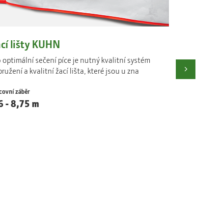
cí lišty KUHN
Postřiko
 optimální sečení píce je nutný kvalitní systém
Nechte vodu 
Next
ružení a kvalitní žací lišta, které jsou u zna
750 litrů to
různým možn
covní záběr
HD 200 je na
6 - 8,75 m
ProGator a s
postřikovač.
Objem nádrže
750 l