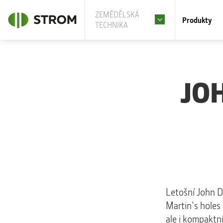
ZEMĚDĚLSKÁ
Produkty
TECHNIKA
JO
Letošní John D
Martin's holes 
ale i kompaktní