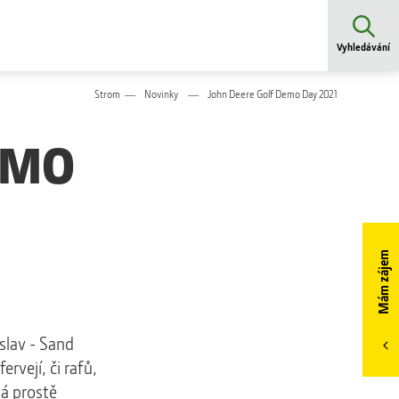
Vyhledávání
Strom
Novinky
John Deere Golf Demo Day 2021
EMO
Mám zájem
slav - Sand
rvejí, či rafů,
ná prostě