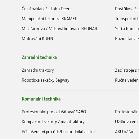
Čelní nakladače John Deere
Postřikovače
Manipulační technika KRAMER
Transportní
Meziřádková / řádková kultivace BEDNAR
Setí a hnoje
Mulčování KUHN
Rozmetadla
Zahradní technika
Zahradní traktory
Žací stroje 
Robotické sekačky Segway
Ručně veden
Komunální technika
Profesionální provzdušňovač SABO
Profesionáln
Kompaktní traktory / malotraktory
Užitková voz
Příslušenství pro údržbu chodníků a silnic
AKU nářadí