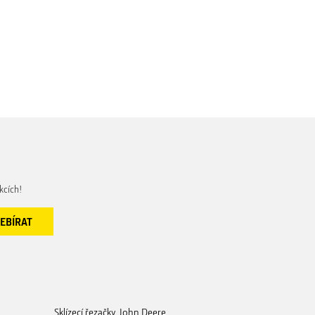
kcích!
Sklízecí řezačky John Deere