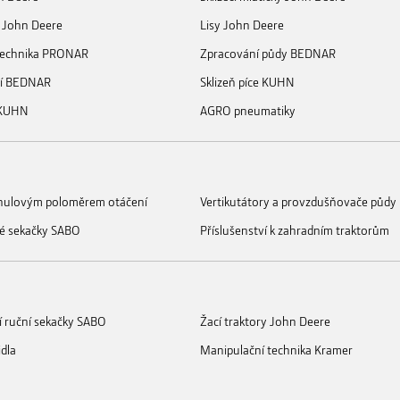
 John Deere
Lisy John Deere
 technika PRONAR
Zpracování půdy BEDNAR
ní BEDNAR
Sklizeň píce KUHN
 KUHN
AGRO pneumatiky
s nulovým poloměrem otáčení
Vertikutátory a provzdušňovače půdy
é sekačky SABO
Příslušenství k zahradním traktorům
í ruční sekačky SABO
Žací traktory John Deere
idla
Manipulační technika Kramer