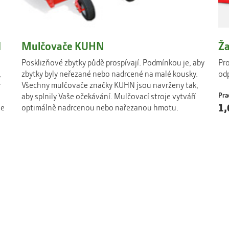
I
Mulčovače KUHN
Ža
Posklizňové zbytky půdě prospívají. Podmínkou je, aby
Pro
,
zbytky byly neřezané nebo nadrcené na malé kousky.
odp
r
Všechny mulčovače značky KUHN jsou navrženy tak,
aby splnily Vaše očekávání. Mulčovací stroje vytváří
Pra
1,
je
optimálně nadrcenou nebo nařezanou hmotu.