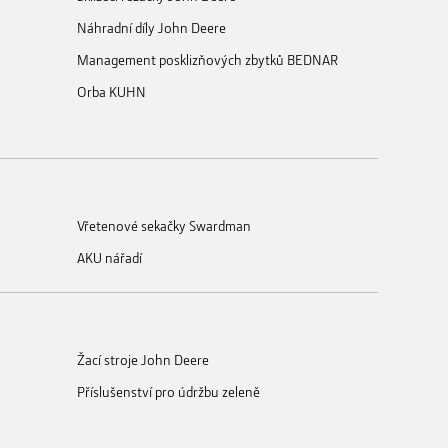
Náhradní díly John Deere
Management posklizňových zbytků BEDNAR
Orba KUHN
Vřetenové sekačky Swardman
AKU nářadí
Žací stroje John Deere
Příslušenství pro údržbu zeleně