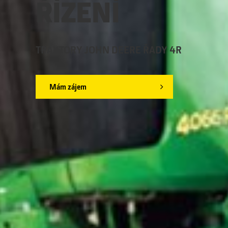
ŘÍZENÍ
TRAKTORY JOHN DEERE ŘADY 4R
Mám zájem