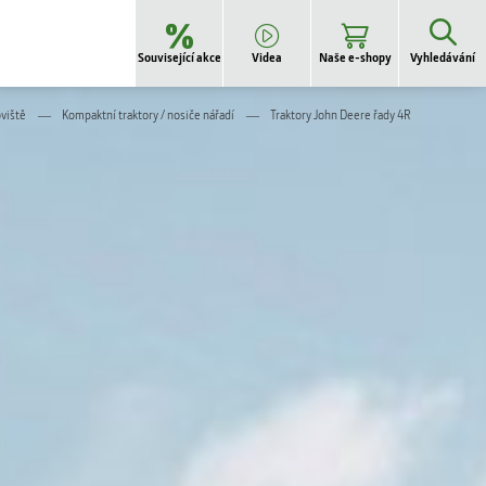
Související akce
Videa
Naše e-shopy
Vyhledávání
oviště
Kompaktní traktory / nosiče nářadí
Traktory John Deere řady 4R
STROM B2B -
Pneumatiky
STROM B2B -
Náhradní díly