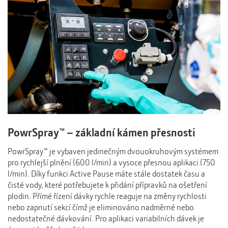
PowrSpray™ – základní kámen přesnosti
PowrSpray™ je vybaven jedinečným dvouokruhovým systémem
pro rychlejší plnění (600 l/min) a vysoce přesnou aplikaci (750
l/min). Díky funkci Active Pause máte stále dostatek času a
čisté vody, které potřebujete k přidání přípravků na ošetření
plodin. Přímé řízení dávky rychle reaguje na změny rychlosti
nebo zapnutí sekcí čímž je eliminováno nadměrné nebo
nedostatečné dávkování. Pro aplikaci variabilních dávek je