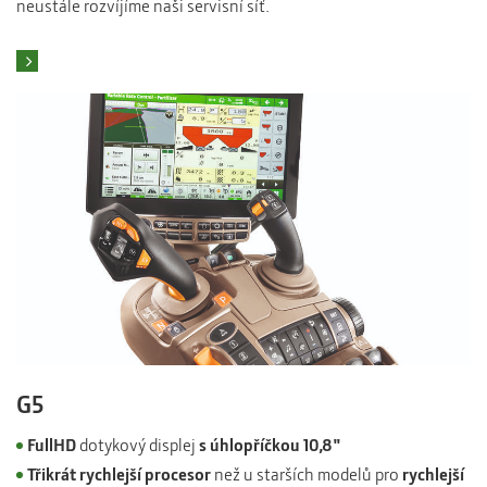
neustále rozvíjíme naši servisní síť.
Najít pneuservis
G5
FullHD
dotykový displej
s úhlopříčkou 10,8"
Třikrát rychlejší procesor
než u starších modelů pro
rychlejší