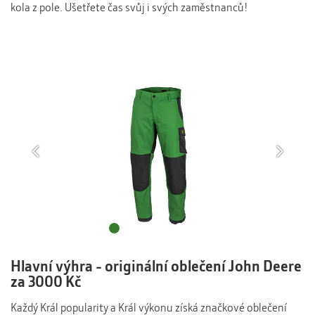
kola z pole. Ušetřete čas svůj i svých zaměstnanců!
Previous
Ne
1
2
3
4
5
Hlavní výhra - originální oblečení John Deere
za 3000 Kč
Každý Král popularity a Král výkonu získá značkové oblečení