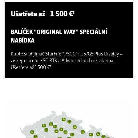
Ušetřete až 1 500 €¹
BALÍČEK "ORIGINAL WAY" SPECIÁLNÍ
NABÍDKA
Kupte si přijímač StarFire™ 7500 + G5/G5 Plus Display –
získejte licence SF-RTK a Advanced na 1 rok zdarma.
Ušetřete až 1 500 €¹.