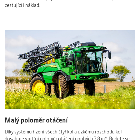
cestující i náklad.
Malý poloměr otáčení
Díky systému řízení všech čtyř kol a úzkému rozchodu kol
dosahuje vnitřní poloměr otáčení pouhých 3,8 m*. Budete se