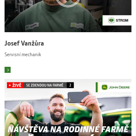
Josef Vanžůra
Servisní mechanik
To mě zajímá