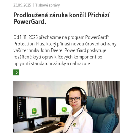
23.09.2025
Tiskové zprávy
Prodloužená záruka končí! Přichází
PowerGard.
Od 1. 11. 2025 přecházíme na program PowerGard™
Protection Plus, který přináší novou úroveň ochrany
vaší techniky John Deere. PowerGard poskytuje
rozšířené krytí oprav klíčových komponent po
uplynutí standardní záruky a nahrazuje...
Číst více