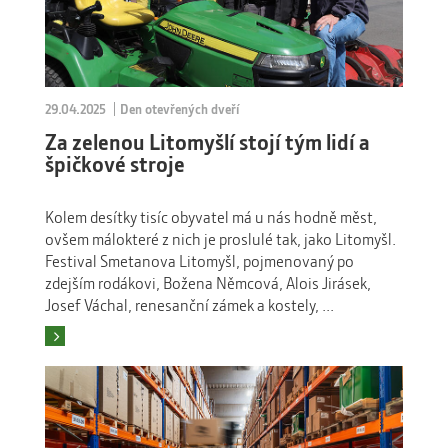
29.04.2025
Den otevřených dveří
Za zelenou Litomyšlí stojí tým lidí a
špičkové stroje
Kolem desítky tisíc obyvatel má u nás hodně měst,
ovšem málokteré z nich je proslulé tak, jako Litomyšl.
Festival Smetanova Litomyšl, pojmenovaný po
zdejším rodákovi, Božena Němcová, Alois Jirásek,
Josef Váchal, renesanční zámek a kostely, ...
Číst více