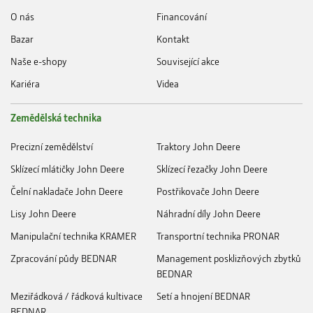
O nás
Financování
Bazar
Kontakt
Naše e-shopy
Související akce
Kariéra
Videa
Zemědělská technika
Precizní zemědělství
Traktory John Deere
Sklízecí mlátičky John Deere
Sklízecí řezačky John Deere
Čelní nakladače John Deere
Postřikovače John Deere
Lisy John Deere
Náhradní díly John Deere
Manipulační technika KRAMER
Transportní technika PRONAR
Zpracování půdy BEDNAR
Management posklizňových zbytků
BEDNAR
Meziřádková / řádková kultivace
Setí a hnojení BEDNAR
BEDNAR