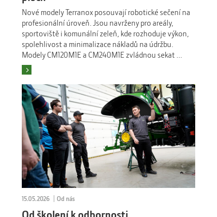
Nové modely Terranox posouvají robotické sečení na
profesionální úroveň. Jsou navrženy pro areály,
sportoviště i komunální zeleň, kde rozhoduje výkon,
spolehlivost a minimalizace nákladů na údržbu.
Modely CM120M1E a CM240M1E zvládnou sekat ...
Číst více
15.05.2026
Od nás
Od školení k odbornosti