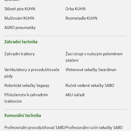
Sklizeň píce KUHN
Orba KUHN
Mulčování KUHN
Rozmetadla KUHN
AGRO pneumatiky
Zahradní technika
Zahradní traktory
Žací stroje s nulovým poloměrem
otáčení
Vertikutátory a provzdušňovače
Vřetenové sekačky Swardman
půdy
Robotické sekačky Segway
Ručně vedené sekačky SABO
Příslušenství k zahradním
AKU nářadí
traktorům
Komunální technika
Profesionální provzdušňovač SABO
Profesionální ruční sekačky SABO