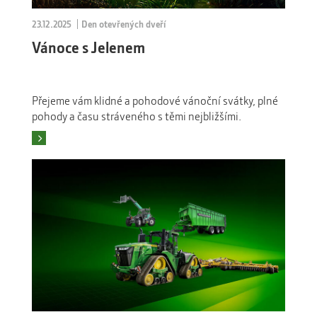
23.12.2025
Den otevřených dveří
Vánoce s Jelenem
Přejeme vám klidné a pohodové vánoční svátky, plné
pohody a času stráveného s těmi nejbližšími.
Číst více