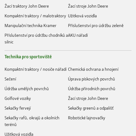
Žací traktory John Deere
Žací stroje John Deere
Kompaktní traktory / malotraktory
Užitková vozidla
Manipulační technika Kramer
Příslušenství pro údržbu zeleně
Příslušenství pro údržbu chodníků a
AKU nářadí
silnic
Technika pro sportoviště
Kompaktní traktory / nosiče nářadí
Chemická ochrana a hnojení
Sečení
Úprava pískových povrchů
Údržba umělých povrchů
Údržba přírodních povrchů
Golfové vozíky
Žací stroje John Deere
Sekačky fervejí
Sekačky greenů a odpališť
Sekačky rafů, okrajů a okolních
Robotické lajnovačky
terénů
Užitková vozidla