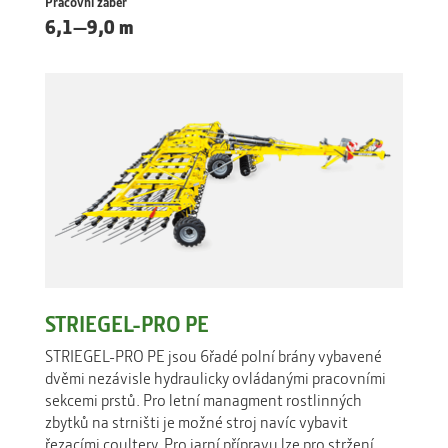
Pracovní záběr
6,1—9,0 m
STRIEGEL-PRO PE
STRIEGEL-PRO PE jsou 6řadé polní brány vybavené
dvěmi nezávisle hydraulicky ovládanými pracovními
sekcemi prstů. Pro letní managment rostlinných
zbytků na strništi je možné stroj navíc vybavit
řezacími coultery. Pro jarní přípravu lze pro stržení