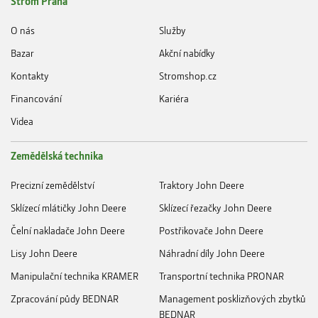
Strom Praha
O nás
Služby
Bazar
Akční nabídky
Kontakty
Stromshop.cz
Financování
Kariéra
Videa
Zemědělská technika
Precizní zemědělství
Traktory John Deere
Sklízecí mlátičky John Deere
Sklízecí řezačky John Deere
Čelní nakladače John Deere
Postřikovače John Deere
Lisy John Deere
Náhradní díly John Deere
Manipulační technika KRAMER
Transportní technika PRONAR
Zpracování půdy BEDNAR
Management posklizňových zbytků
BEDNAR