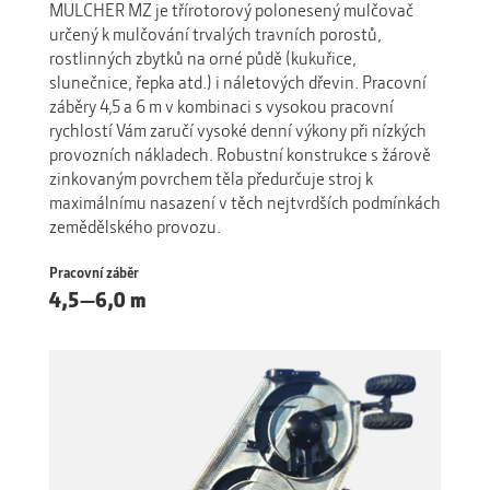
MULCHER MZ je třírotorový polonesený mulčovač
určený k mulčování trvalých travních porostů,
rostlinných zbytků na orné půdě (kukuřice,
slunečnice, řepka atd.) i náletových dřevin. Pracovní
záběry 4,5 a 6 m v kombinaci s vysokou pracovní
rychlostí Vám zaručí vysoké denní výkony při nízkých
provozních nákladech. Robustní konstrukce s žárově
zinkovaným povrchem těla předurčuje stroj k
maximálnímu nasazení v těch nejtvrdších podmínkách
zemědělského provozu.
Pracovní záběr
4,5—6,0 m