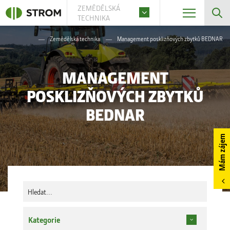
ZEMĚDĚLSKÁ
TECHNIKA
Zemědělská technika
Management posklizňových zbytků BEDNAR
MANAGEMENT
POSKLIZŇOVÝCH ZBYTKŮ
BEDNAR
Mám zájem
Kategorie