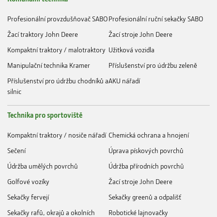
Profesionální provzdušňovač SABO
Profesionální ruční sekačky SABO
Žací traktory John Deere
Žací stroje John Deere
Kompaktní traktory / malotraktory
Užitková vozidla
Manipulační technika Kramer
Příslušenství pro údržbu zeleně
Příslušenství pro údržbu chodníků a
AKU nářadí
silnic
Technika pro sportoviště
Kompaktní traktory / nosiče nářadí
Chemická ochrana a hnojení
Sečení
Úprava pískových povrchů
Údržba umělých povrchů
Údržba přírodních povrchů
Golfové vozíky
Žací stroje John Deere
Sekačky fervejí
Sekačky greenů a odpališť
Sekačky rafů, okrajů a okolních
Robotické lajnovačky