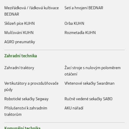
Meziřádková / řádková kultivace
Setí a hnojení BEDNAR
BEDNAR
Sklizeň píce KUHN
Orba KUHN
Mulčování KUHN
Rozmetadla KUHN
AGRO pneumatiky
Zahradní technika
Zahradní traktory
Žací stroje s nulovým poloměrem
otáčení
Vertikutátory a provzdušňovače
Vřetenové sekačky Swardman
půdy
Robotické sekačky Segway
Ručně vedené sekačky SABO
Příslušenství k zahradním
AKU nářadí
traktorům
Komunální technika