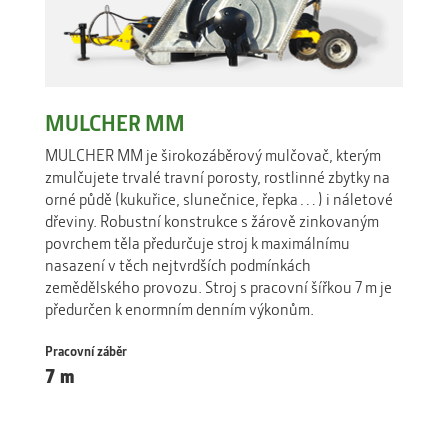
MULCHER MM
MULCHER MM je širokozáběrový mulčovač, kterým
zmulčujete trvalé travní porosty, rostlinné zbytky na
orné půdě (kukuřice, slunečnice, řepka…) i náletové
dřeviny. Robustní konstrukce s žárově zinkovaným
povrchem těla předurčuje stroj k maximálnímu
nasazení v těch nejtvrdších podmínkách
zemědělského provozu. Stroj s pracovní šířkou 7 m je
předurčen k enormním denním výkonům.
Pracovní záběr
7 m