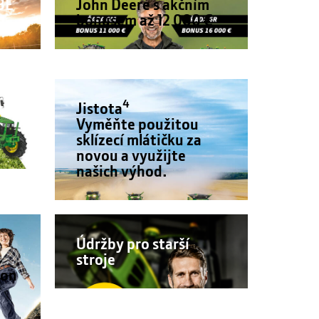
3E
John Deere s akčním
bonusem až 12 000 €
4
i.
Jistota
Vyměňte použitou
sklízecí mlátičku za
novou a využijte
našich výhod.
Údržby pro starší
stroje
ion