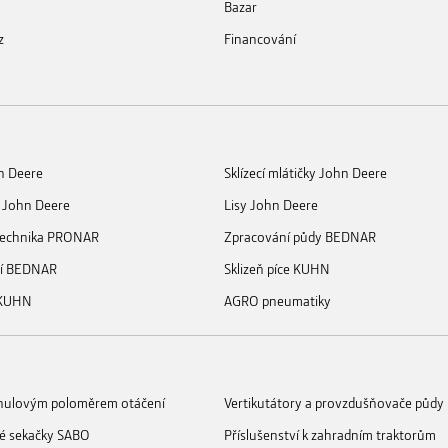
Bazar
z
Financování
n Deere
Sklízecí mlátičky John Deere
 John Deere
Lisy John Deere
 technika PRONAR
Zpracování půdy BEDNAR
ní BEDNAR
Sklizeň píce KUHN
 KUHN
AGRO pneumatiky
s nulovým poloměrem otáčení
Vertikutátory a provzdušňovače půdy
é sekačky SABO
Příslušenství k zahradním traktorům