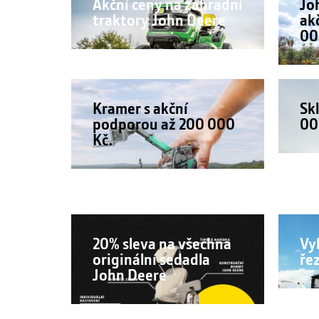
Akční ceny na zahradní
Jo
traktory John Deere
ak
00
Kramer s akční
Sk
podporou až 200 000
00
Kč.
20% sleva na všechna
Vy
originální sedadla
ře
John Deere