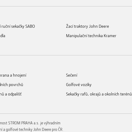
í ruční sekačky SABO
Žací traktory John Deere
idla
Manipulační technika Kramer
rana a hnojení
Sečení
dních povrchů
Golfové vozíky
nů a odpališť
Sekačky rafů, okrajů a okolních terénů
nost STROM PRAHA a.s. je výhradním
í a golfové techniky John Deere pro ČR.