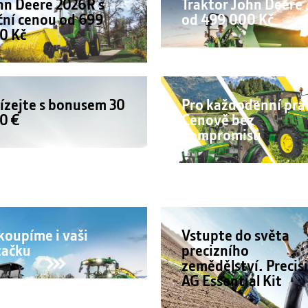
hn Deere 2026R s
Traktor John Deere 
ční cenou od 699
od 499 000 Kč
0 Kč
lízejte s bonusem 30
Pro každodenní prác
0 €
Cenově bez
kompromisů
koupíme i vaši
Vstupte do světa
začku
precizního
zemědělství. Precis
AG Essential Kit