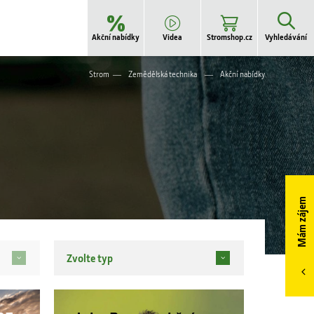
Akční nabídky
Videa
Stromshop.cz
Vyhledávání
Strom
Zemědělská technika
Akční nabídky
STROM B2B -
Pneumatiky
STROM B2B -
Náhradní díly
Mám zájem
Zvolte typ