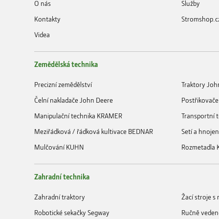
O nás
Služby
Kontakty
Stromshop.c
Videa
Zemědělská technika
Precizní zemědělství
Traktory Joh
Čelní nakladače John Deere
Postřikovače
Manipulační technika KRAMER
Transportní
Meziřádková / řádková kultivace BEDNAR
Setí a hnoje
Mulčování KUHN
Rozmetadla
Zahradní technika
Zahradní traktory
Žací stroje 
Robotické sekačky Segway
Ručně veden