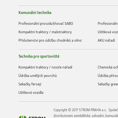
Komunální technika
Profesionální provzdušňovač SABO
Profesionáln
Kompaktní traktory / malotraktory
Užitková voz
Příslušenství pro údržbu chodníků a silnic
AKU nářadí
Technika pro sportoviště
Kompaktní traktory / nosiče nářadí
Chemická och
Údržba umělých povrchů
Údržba příro
Sekačky fervejí
Sekačky gree
Užitková vozidla
Copyright © 2017 STROM PRAHA a.s. Společ
distributorem zemědělské, zahradní, komunáln