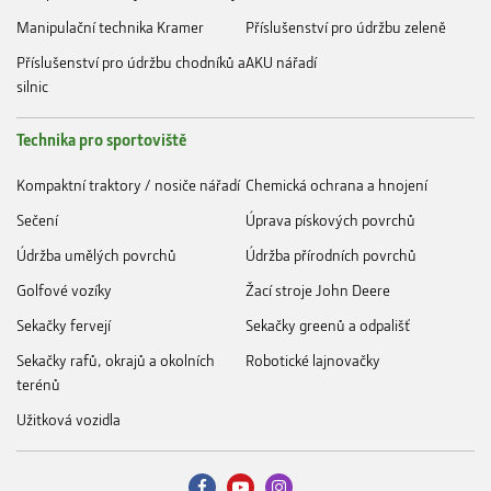
Manipulační technika Kramer
Příslušenství pro údržbu zeleně
Příslušenství pro údržbu chodníků a
AKU nářadí
silnic
Technika pro sportoviště
Kompaktní traktory / nosiče nářadí
Chemická ochrana a hnojení
Sečení
Úprava pískových povrchů
Údržba umělých povrchů
Údržba přírodních povrchů
Golfové vozíky
Žací stroje John Deere
Sekačky fervejí
Sekačky greenů a odpališť
Sekačky rafů, okrajů a okolních
Robotické lajnovačky
terénů
Užitková vozidla