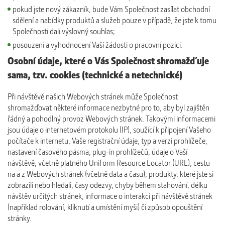
pokud jste nový zákazník, bude Vám Společnost zasílat obchodní
sdělení a nabídky produktů a služeb pouze v případě, že jste k tomu
Společnosti dali výslovný souhlas;
posouzení a vyhodnocení Vaší žádosti o pracovní pozici.
Osobní údaje, které o Vás Společnost shromažďuje
sama, tzv. cookies (technické a netechnické)
Při návštěvě našich Webových stránek může Společnost
shromažďovat některé informace nezbytné pro to, aby byl zajištěn
řádný a pohodlný provoz Webových stránek. Takovými informacemi
jsou údaje o internetovém protokolu (IP), soužící k připojení Vašeho
počítače k internetu, Vaše registrační údaje, typ a verzi prohlížeče,
nastavení časového pásma, plug-in prohlížečů, údaje o Vaší
návštěvě, včetně platného Uniform Resource Locator (URL), cestu
na a z Webových stránek (včetně data a času), produkty, které jste si
zobrazili nebo hledali, časy odezvy, chyby během stahování, délku
návštěv určitých stránek, informace o interakci při návštěvě stránek
(například rolování, kliknutí a umístění myši) či způsob opouštění
stránky.