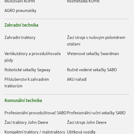
Mulčování KUHN
Rozmetadla KUHN
AGRO pneumatiky
Zahradní technika
Zahradní traktory
Žací stroje s nulovým poloměrem
otáčení
Vertikutátory a provzdušňovače
Vřetenové sekačky Swardman
půdy
Robotické sekačky Segway
Ručně vedené sekačky SABO
Příslušenství k zahradním
AKU nářadí
traktorům
Komunální technika
Profesionální provzdušňovač SABO
Profesionální ruční sekačky SABO
Žací traktory John Deere
Žací stroje John Deere
Kompaktní traktory / malotraktory
Užitková vozidla