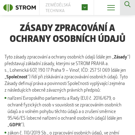
ZEMĚDĚLSKÁ
TECHNIKA
ZÁSADY ZPRACOVÁNÍ A
OCHRANY OSOBNÍCH ÚDAJŮ
Tyto zásady zpracování a ochrany osobních údajů (dále jen „
Zásady
“)
představují základní zásady, kterými se STROM PRAHA a.
s., Lohenická 607, 190 17 Praha 9 – Vinoř, IČO: 257 51 069 (dále jen
„
Společnost
“) řídí při získávání a zpracovávání osobních údajů. Tyto
Zásady definují práva a povinnosti Společnosti vyplývající zejména
z následujících obecně závazných právních předpisů:
nařízení Evropského parlamentu a Rady (EU) č. 2016/679, o
ochraně fyzických osob v souvislosti se zpracováním osobních
údajů a o volném pohybu těchto údajů a o zrušení směrnice
95/46/ES (obecné nařízení o ochraně osobních údajů) (dále jen
„
GDPR
“);
zákon č. 110/2019 Sb., o zpracování osobních údajů, ve znění