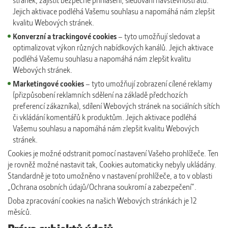
stránek, zajistit bezpečné přihlášení, sledování návštěvnosti atd.
Jejich aktivace podléhá Vašemu souhlasu a napomáhá nám zlepšit
kvalitu Webových stránek.
Konverzní a trackingové cookies
– tyto umožňují sledovat a
optimalizovat výkon různých nabídkových kanálů. Jejich aktivace
podléhá Vašemu souhlasu a napomáhá nám zlepšit kvalitu
Webových stránek.
Marketingové cookies
– tyto umožňují zobrazení cílené reklamy
(přizpůsobení reklamních sdělení na základě předchozích
preferencí zákazníka), sdílení Webových stránek na sociálních sítích
či vkládání komentářů k produktům. Jejich aktivace podléhá
Vašemu souhlasu a napomáhá nám zlepšit kvalitu Webových
stránek.
Cookies je možné odstranit pomocí nastavení Vašeho prohlížeče. Ten
je rovněž možné nastavit tak, Cookies automaticky nebyly ukládány.
Standardně je toto umožněno v nastavení prohlížeče, a to v oblasti
„Ochrana osobních údajů/Ochrana soukromí a zabezpečení“.
Doba zpracování cookies na našich Webových stránkách je 12
měsíců.
Práva subjektů údajů