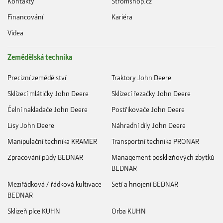
Kontakty
Stromshop.cz
Financování
Kariéra
Videa
Zemědělská technika
Precizní zemědělství
Traktory John Deere
Sklízecí mlátičky John Deere
Sklízecí řezačky John Deere
Čelní nakladače John Deere
Postřikovače John Deere
Lisy John Deere
Náhradní díly John Deere
Manipulační technika KRAMER
Transportní technika PRONAR
Zpracování půdy BEDNAR
Management posklizňových zbytků
BEDNAR
Meziřádková / řádková kultivace
Setí a hnojení BEDNAR
BEDNAR
Sklizeň píce KUHN
Orba KUHN