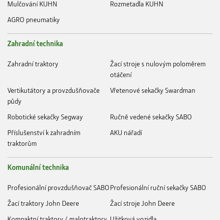
Mulčování KUHN
Rozmetadla KUHN
AGRO pneumatiky
Zahradní technika
Zahradní traktory
Žací stroje s nulovým poloměrem
otáčení
Vertikutátory a provzdušňovače
Vřetenové sekačky Swardman
půdy
Robotické sekačky Segway
Ručně vedené sekačky SABO
Příslušenství k zahradním
AKU nářadí
traktorům
Komunální technika
Profesionální provzdušňovač SABO
Profesionální ruční sekačky SABO
Žací traktory John Deere
Žací stroje John Deere
Kompaktní traktory / malotraktory
Užitková vozidla