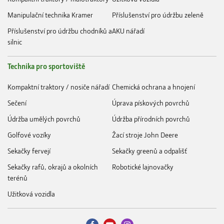
Manipulační technika Kramer
Příslušenství pro údržbu zeleně
Příslušenství pro údržbu chodníků a
AKU nářadí
silnic
Technika pro sportoviště
Kompaktní traktory / nosiče nářadí
Chemická ochrana a hnojení
Sečení
Úprava pískových povrchů
Údržba umělých povrchů
Údržba přírodních povrchů
Golfové vozíky
Žací stroje John Deere
Sekačky fervejí
Sekačky greenů a odpališť
Sekačky rafů, okrajů a okolních
Robotické lajnovačky
terénů
Užitková vozidla