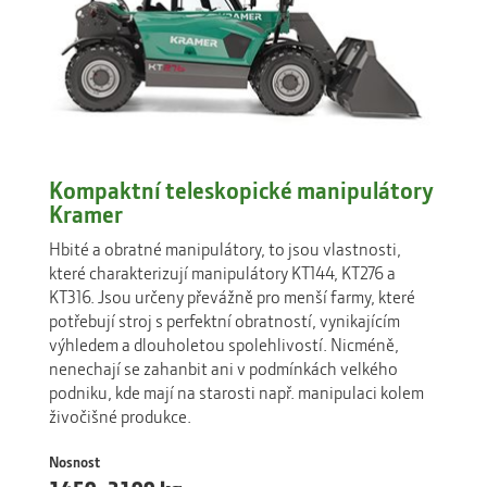
Kompaktní teleskopické manipulátory
Kramer
Hbité a obratné manipulátory, to jsou vlastnosti,
které charakterizují manipulátory KT144, KT276 a
KT316. Jsou určeny převážně pro menší farmy, které
potřebují stroj s perfektní obratností, vynikajícím
výhledem a dlouholetou spolehlivostí. Nicméně,
nenechají se zahanbit ani v podmínkách velkého
podniku, kde mají na starosti např. manipulaci kolem
živočišné produkce.
Nosnost
1450–3100 kg