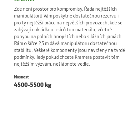
Zde není prostor pro kompromisy. Řada nejtěžších
manipulátorů Vám poskytne dostatečnou rezervu i
pro ty nejtěžší práce na největších provozech, kde se
zabývají nakládkou tisíců tun materiálu, včetně
pohybu na polních hnojištích nebo silážních jamách.
Rám o šířce 2,5 m dává manipulátoru dostatečnou
stabilitu. Veškeré komponenty jsou navrženy na tvrdé
podmínky. Tedy pokud chcete Kramera postavit těm
nejtěžším výzvám, nešlápnete vedle.
Nosnost
4500-5500 kg