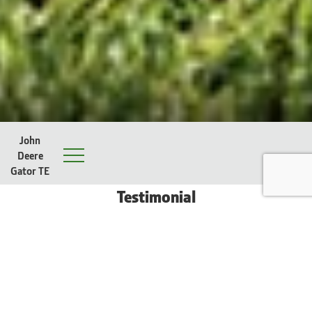
John
Deere
Menu
Gator TE
Testimonial
Gatora máme místo multikáry. Je to naprosto
spolehlivý stroj, i přes svou menší korbu praktický
a s nízkými provozními náklady. Jezdíme s ním
dennodenně.
Ing. Michal Biskup, starosta městské části Praha 9-Vinoř