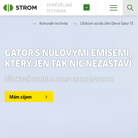
ZEMĚDĚLSKÁ
TECHNIKA
Komunální technika
Užitkové vozidlo John Deere Gator TE
GATOR S NULOVÝMI EMISEMI,
KTERÝ JEN TAK NIC NEZASTAVÍ
UŽITKOVÉ VOZIDLO JOHN DEERE GATOR TE
Mám zájem