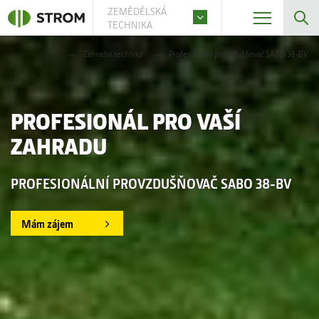
ZEMĚDĚLSKÁ
TECHNIKA
Zahradní technika
Profesionální provzdušňovač SABO 38-BV
PROFESIONÁL PRO VAŠÍ
ZAHRADU
PROFESIONÁLNÍ PROVZDUŠŇOVAČ SABO 38-BV
Mám zájem