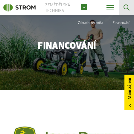
ZEMĚDĚLSKÁ
TECHNIKA
Zahradní technika
Financování
FINANCOVÁNÍ
Mám zájem