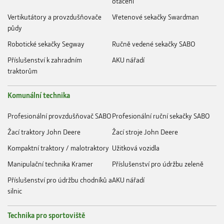
otáčení
Vertikutátory a provzdušňovače
Vřetenové sekačky Swardman
půdy
Robotické sekačky Segway
Ručně vedené sekačky SABO
Příslušenství k zahradním
AKU nářadí
traktorům
Komunální technika
Profesionální provzdušňovač SABO
Profesionální ruční sekačky SABO
Žací traktory John Deere
Žací stroje John Deere
Kompaktní traktory / malotraktory
Užitková vozidla
Manipulační technika Kramer
Příslušenství pro údržbu zeleně
Příslušenství pro údržbu chodníků a
AKU nářadí
silnic
Technika pro sportoviště