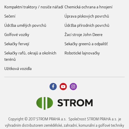
Kompaktní traktory / nosiče nářadí
Chemická ochrana a hnojení
Sečení
Úprava pískových povrchů
Údržba umělých povrchů
Údržba přírodních povrchů
Golfové vozíky
Žací stroje John Deere
Sekačky fervejí
Sekačky greenů a odpališť
Sekačky rafů, okrajů a okolních
Robotické lajnovačky
terénů
Užitková vozidla
Copyright © 2017 STROM PRAHA a.s. Společnost STROM PRAHA a.s. je
výhradním distributorem zemědělské, zahradní, komunální a golfové techniky