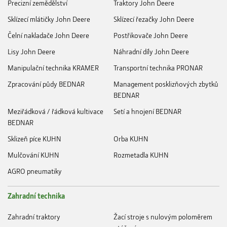
Precizní zemědělství
Traktory John Deere
Sklízecí mlátičky John Deere
Sklízecí řezačky John Deere
Čelní nakladače John Deere
Postřikovače John Deere
Lisy John Deere
Náhradní díly John Deere
Manipulační technika KRAMER
Transportní technika PRONAR
Zpracování půdy BEDNAR
Management posklizňových zbytků
BEDNAR
Meziřádková / řádková kultivace
Setí a hnojení BEDNAR
BEDNAR
Sklizeň píce KUHN
Orba KUHN
Mulčování KUHN
Rozmetadla KUHN
AGRO pneumatiky
Zahradní technika
Zahradní traktory
Žací stroje s nulovým poloměrem