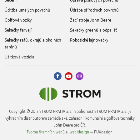
Údržba umělých povrchů
Údržba přírodních povrchů
Golfové vozíky
Žací stroje John Deere
Sekačky fervejí
Sekačky greenů a odpališť
Sekačky rafů, okrajů a okolních
Robotické lajnovačky
terénů
Užitková vozidla
Copyright © 2017 STROM PRAHA a.s. Společnost STROM PRAHA a.s. je
výhradním distributorem zemědělské, zahradní, komunální a golfové techniky
John Deere pro ČR.
Tvorba firemních webů
a
(web)design
— PUXdesign.