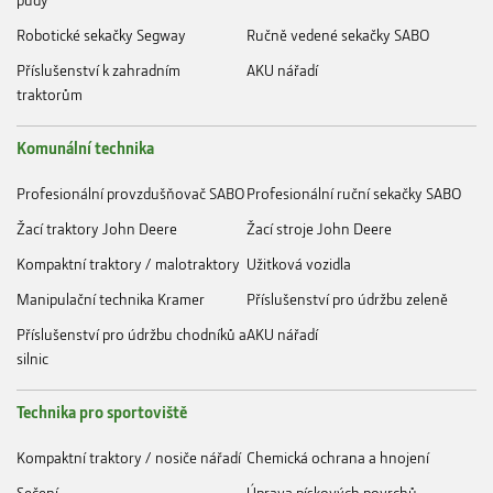
Robotické sekačky Segway
Ručně vedené sekačky SABO
Příslušenství k zahradním
AKU nářadí
traktorům
Komunální technika
Profesionální provzdušňovač SABO
Profesionální ruční sekačky SABO
Žací traktory John Deere
Žací stroje John Deere
Kompaktní traktory / malotraktory
Užitková vozidla
Manipulační technika Kramer
Příslušenství pro údržbu zeleně
Příslušenství pro údržbu chodníků a
AKU nářadí
silnic
Technika pro sportoviště
Kompaktní traktory / nosiče nářadí
Chemická ochrana a hnojení
Sečení
Úprava pískových povrchů