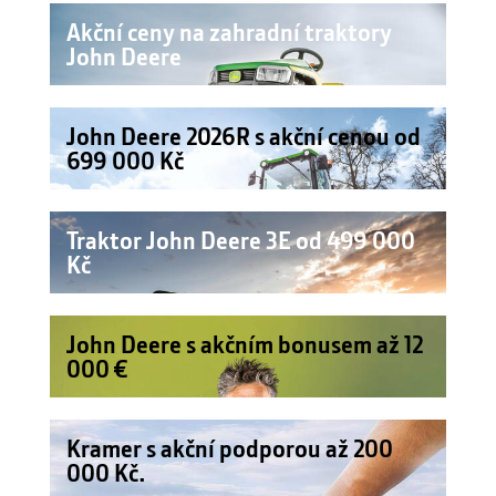
Akční ceny na zahradní traktory
John Deere
John Deere 2026R s akční cenou od
699 000 Kč
Traktor John Deere 3E od 499 000
Kč
John Deere s akčním bonusem až 12
000 €
Kramer s akční podporou až 200
000 Kč.