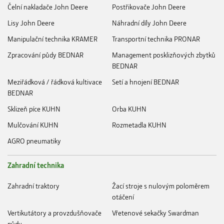
Čelní nakladače John Deere
Postřikovače John Deere
Lisy John Deere
Náhradní díly John Deere
Manipulační technika KRAMER
Transportní technika PRONAR
Zpracování půdy BEDNAR
Management posklizňových zbytků
BEDNAR
Meziřádková / řádková kultivace
Setí a hnojení BEDNAR
BEDNAR
Sklizeň píce KUHN
Orba KUHN
Mulčování KUHN
Rozmetadla KUHN
AGRO pneumatiky
Zahradní technika
Zahradní traktory
Žací stroje s nulovým poloměrem
otáčení
Vertikutátory a provzdušňovače
Vřetenové sekačky Swardman
půdy