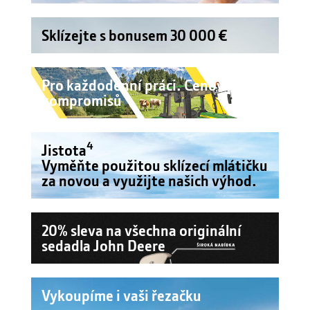
Sklízejte s bonusem 30 000 €
Pro každodenní práci. Cenově bez
kompromisů
4
Jistota
Vyměňte použitou sklízecí mlátičku
za novou a využijte našich výhod.
20% sleva na všechna originální
sedadla John Deere
Vykoupíme i vaši řezačku