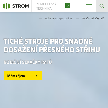
ZEMĚDĚLSKÁ
TECHNIKA
Technika pro sportoviště
Rotační sekačky rafů
TICHÉ STROJE PRO SNADNÉ
DOSAŽENÍ PŘESNÉHO STŘIHU
ROTAČNÍ SEKAČKY RAFŮ
Mám zájem