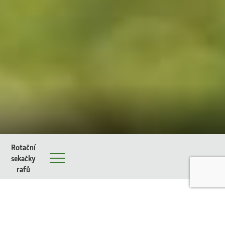
Rotační
sekačky
Menu
rafů
Fotogalerie