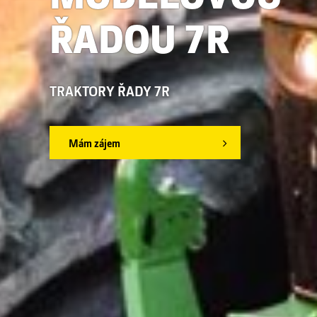
ŘADOU 7R
TRAKTORY ŘADY 7R
Mám zájem