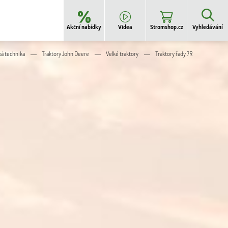
Akční nabídky
Videa
Stromshop.cz
Vyhledávání
á technika
Traktory John Deere
Velké traktory
Traktory řady 7R
STROM B2B -
Pneumatiky
STROM B2B -
Náhradní díly