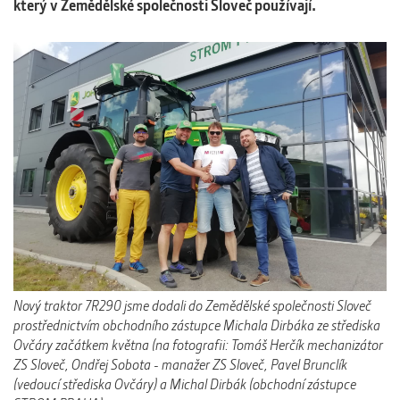
který v Zemědělské společnosti Sloveč používají.
Nový traktor 7R290 jsme dodali do Zemědělské společnosti Sloveč
prostřednictvím obchodního zástupce Michala Dirbáka ze střediska
Ovčáry začátkem května (na fotografii: Tomáš Herčík mechanizátor
ZS Sloveč, Ondřej Sobota - manažer ZS Sloveč, Pavel Brunclík
(vedoucí střediska Ovčáry) a Michal Dirbák (obchodní zástupce