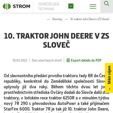
ZEMĚDĚLSKÁ
TECHNIKA
Novinky
10. traktor John Deere v ZS Sloveč
10. TRAKTOR JOHN DEERE V ZS
SLOVEČ
18.05.2022
Den otevřených dveří
Export detailu do PDF
Mám zájem
Od slavnostního předání prvního traktoru řady 8R do České
republiky, konkrétně do Zemědělské společnosti Sloveč,
uplynuly již dva roky. Během těchto dvou let jsme
prostřednictvím střediska Ovčáry dodali do Slovče další dva
traktory, v loňském roce traktor 6250R a v minulém týdnu
nový 7R 290 s převodovkou AutoPowr a také přijímačem
StarFire 6000. Traktor 7R je tak již 10. traktor John Deere,