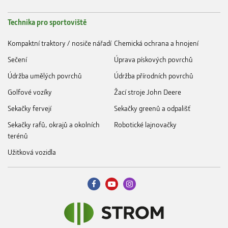
Technika pro sportoviště
Kompaktní traktory / nosiče nářadí
Chemická ochrana a hnojení
Sečení
Úprava pískových povrchů
Údržba umělých povrchů
Údržba přírodních povrchů
Golfové vozíky
Žací stroje John Deere
Sekačky fervejí
Sekačky greenů a odpališť
Sekačky rafů, okrajů a okolních
Robotické lajnovačky
terénů
Užitková vozidla