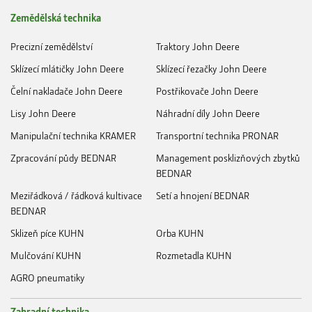
Zemědělská technika
Precizní zemědělství
Traktory John Deere
Sklízecí mlátičky John Deere
Sklízecí řezačky John Deere
Čelní nakladače John Deere
Postřikovače John Deere
Lisy John Deere
Náhradní díly John Deere
Manipulační technika KRAMER
Transportní technika PRONAR
Zpracování půdy BEDNAR
Management posklizňových zbytků
BEDNAR
Meziřádková / řádková kultivace
Setí a hnojení BEDNAR
BEDNAR
Sklizeň píce KUHN
Orba KUHN
Mulčování KUHN
Rozmetadla KUHN
AGRO pneumatiky
Zahradní technika