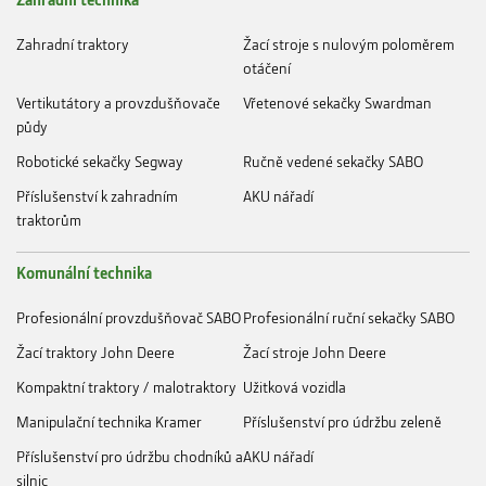
Zahradní traktory
Žací stroje s nulovým poloměrem
otáčení
Vertikutátory a provzdušňovače
Vřetenové sekačky Swardman
půdy
Robotické sekačky Segway
Ručně vedené sekačky SABO
Příslušenství k zahradním
AKU nářadí
traktorům
Komunální technika
Profesionální provzdušňovač SABO
Profesionální ruční sekačky SABO
Žací traktory John Deere
Žací stroje John Deere
Kompaktní traktory / malotraktory
Užitková vozidla
Manipulační technika Kramer
Příslušenství pro údržbu zeleně
Příslušenství pro údržbu chodníků a
AKU nářadí
silnic