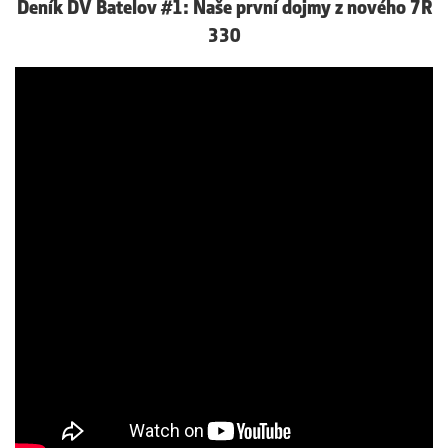
Deník DV Batelov #1: Naše první dojmy z nového 7R
330