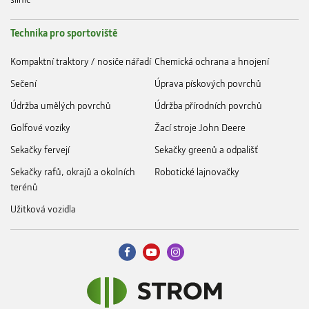
Technika pro sportoviště
Kompaktní traktory / nosiče nářadí
Chemická ochrana a hnojení
Sečení
Úprava pískových povrchů
Údržba umělých povrchů
Údržba přírodních povrchů
Golfové vozíky
Žací stroje John Deere
Sekačky fervejí
Sekačky greenů a odpališť
Sekačky rafů, okrajů a okolních
Robotické lajnovačky
terénů
Užitková vozidla