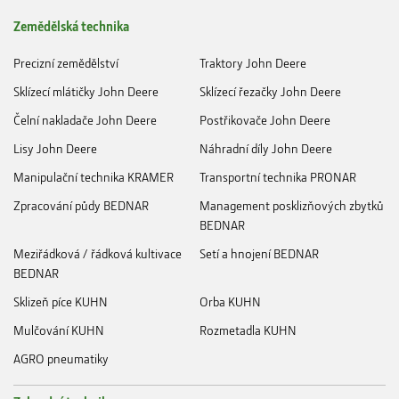
Zemědělská technika
Precizní zemědělství
Traktory John Deere
Sklízecí mlátičky John Deere
Sklízecí řezačky John Deere
Čelní nakladače John Deere
Postřikovače John Deere
Lisy John Deere
Náhradní díly John Deere
Manipulační technika KRAMER
Transportní technika PRONAR
Zpracování půdy BEDNAR
Management posklizňových zbytků
BEDNAR
Meziřádková / řádková kultivace
Setí a hnojení BEDNAR
BEDNAR
Sklizeň píce KUHN
Orba KUHN
Mulčování KUHN
Rozmetadla KUHN
AGRO pneumatiky