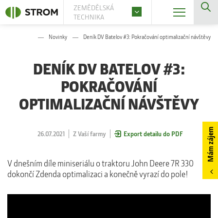
ZEMĚDĚLSKÁ
TECHNIKA
Novinky
Deník DV Batelov #3: Pokračování optimalizační návštěvy
DENÍK DV BATELOV #3:
POKRAČOVÁNÍ
OPTIMALIZAČNÍ NÁVŠTĚVY
Mám zájem
26.07.2021
Z Vaší farmy
Export detailu do PDF
V dnešním díle miniseriálu o traktoru John Deere 7R 330
dokončí Zdenda optimalizaci a konečně vyrazí do pole!