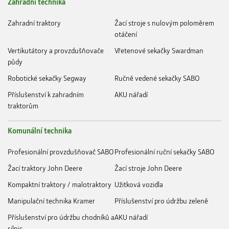
Zahradní technika
Zahradní traktory
Žací stroje s nulovým poloměrem
otáčení
Vertikutátory a provzdušňovače
Vřetenové sekačky Swardman
půdy
Robotické sekačky Segway
Ručně vedené sekačky SABO
Příslušenství k zahradním
AKU nářadí
traktorům
Komunální technika
Profesionální provzdušňovač SABO
Profesionální ruční sekačky SABO
Žací traktory John Deere
Žací stroje John Deere
Kompaktní traktory / malotraktory
Užitková vozidla
Manipulační technika Kramer
Příslušenství pro údržbu zeleně
Příslušenství pro údržbu chodníků a
AKU nářadí
silnic