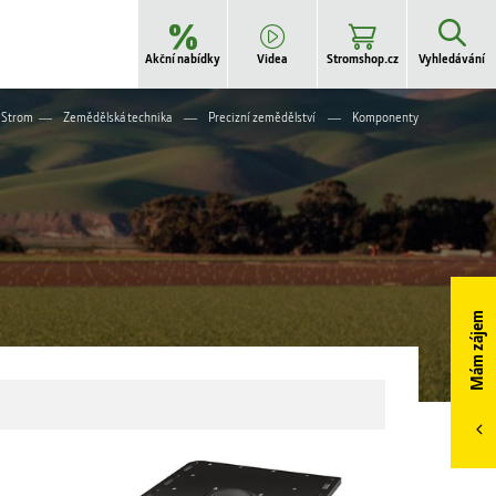
Akční nabídky
Videa
Stromshop.cz
Vyhledávání
Strom
Zemědělská technika
Precizní zemědělství
Komponenty
STROM B2B -
Pneumatiky
STROM B2B -
Náhradní díly
Mám zájem