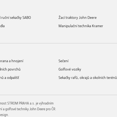
í ruční sekačky SABO
Žací traktory John Deere
idla
Manipulační technika Kramer
rana a hnojení
Sečení
dních povrchů
Golfové vozíky
nů a odpališť
Sekačky rafů, okrajů a okolních terénů
nost STROM PRAHA a.s. je výhradním
í a golfové techniky John Deere pro ČR.
esign.