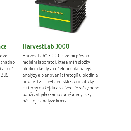
nce
HarvestLab 3000
čové
HarvestLab™ 3000 je velmi přesná
a snadno
mobilní laboratoř, která měří složky
í a plně
plodin a kejdy za účelem dokonalejší
SOBUS
analýzy a plánování strategií u plodin a
hnojiv. Lze ji vybavit sklízecí mlátičky,
cisterny na kejdu a sklízecí řezačky nebo
používat jako samostaný analytický
nástroj k analýze krmiv.