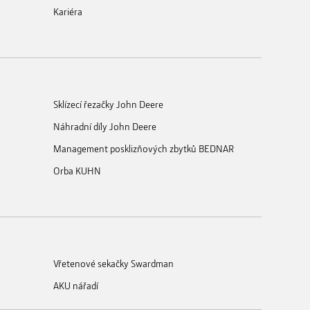
Kariéra
Sklízecí řezačky John Deere
Náhradní díly John Deere
Management posklizňových zbytků BEDNAR
Orba KUHN
Vřetenové sekačky Swardman
AKU nářadí