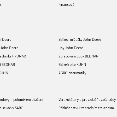
z
Financování
n Deere
Sklízecí mlátičky John Deere
 John Deere
Lisy John Deere
 technika PRONAR
Zpracování půdy BEDNAR
ní BEDNAR
Sklizeň píce KUHN
 KUHN
AGRO pneumatiky
s nulovým poloměrem otáčení
Vertikutátory a provzdušňovače půdy
é sekačky SABO
Příslušenství k zahradním traktorům