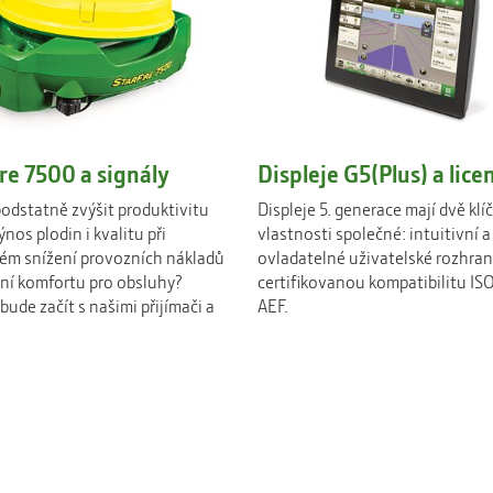
re 7500 a signály
Displeje G5(Plus) a lice
odstatně zvýšit produktivitu
Displeje 5. generace mají dvě klí
ýnos plodin i kvalitu při
vlastnosti společné: intuitivní 
ém snížení provozních nákladů
ovladatelné uživatelské rozhran
ení komfortu pro obsluhy?
certifikovanou kompatibilitu I
bude začít s našimi přijímači a
AEF.