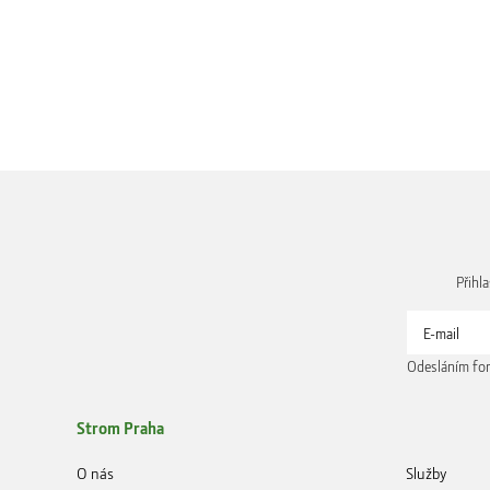
Přihl
Odesláním for
Strom Praha
O nás
Služby