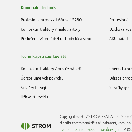
Komunální technika
Profesionální provzdušňovač SABO
Profesionáln
Kompaktní traktory / malotraktory
Užitková voz
Příslušenství pro údržbu chodníků a silnic
AKU nářadí
Technika pro sportoviště
Kompaktní traktory / nosiče nářadí
Chemická och
Údržba umělých povrchů
Údržba příro
Sekačky fervejí
Sekačky gree
Užitková vozidla
Copyright © 2017 STROM PRAHA a.s. Společ
distributorem zemědělské, zahradní, komunáln
Tvorba firemních webů
a
(web)design
— PUXd