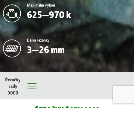
Maximální výkon
625—970 k
Délka řezanky
3—26 mm
Řezačky
řady
Menu
9000
ŘEZAČKY ŘADY 8000
JSOU KRÁLOVNY NAŠICH POLÍ.
TĚŠÍ VŠECHNY PŘÍZNIVCE VÝKONU