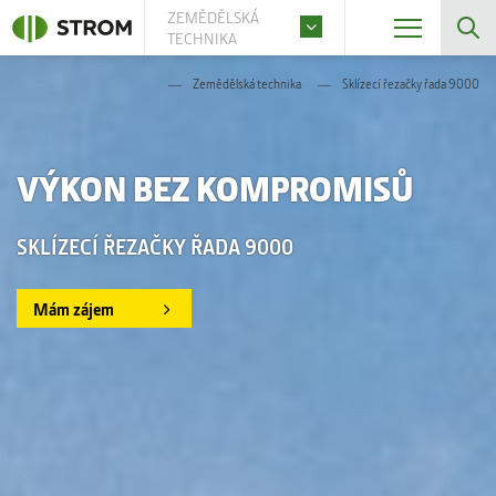
ZEMĚDĚLSKÁ
TECHNIKA
Zemědělská technika
Sklízecí řezačky řada 9000
VÝKON BEZ KOMPROMISŮ
SKLÍZECÍ ŘEZAČKY ŘADA 9000
Mám zájem