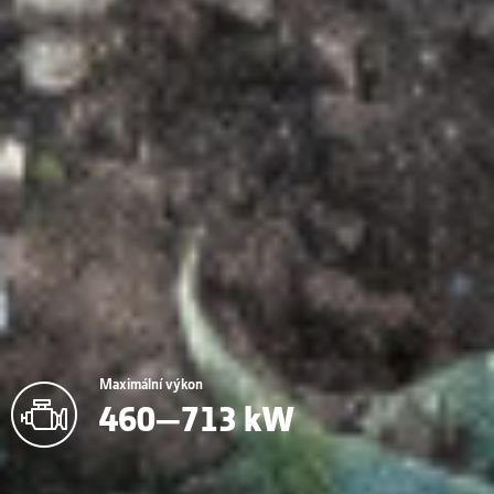
Maximální výkon
460—713 kW