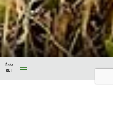
Řada
RDF
Menu
Pevný dopravníkový pás s flexibilními noži
(RDF)