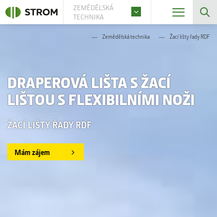
ZEMĚDĚLSKÁ
TECHNIKA
Zemědělská technika
Žací lišty řady RDF
DRAPEROVÁ LIŠTA S ŽACÍ
LIŠTOU S FLEXIBILNÍMI NOŽI
ŽACÍ LIŠTY ŘADY RDF
Mám zájem