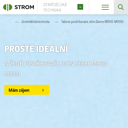
ZEMĚDĚLSKÁ
TECHNIKA
Zemědělská technika
Tažené postřikovače John Deere M900-M900i
PROSTĚ IDEÁLNÍ
TAŽENÉ POSTŘIKOVAČE JOHN DEERE M900-
M900I
Mám zájem