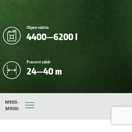
Objem nádrže
4400—6200 l
Pracovní záběr
24—40 m
M900-
M900i
Menu