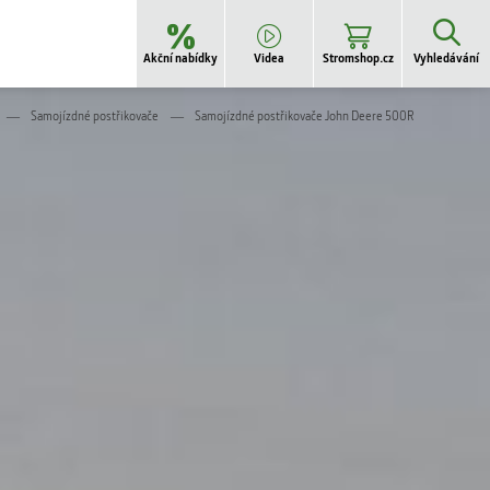
Akční nabídky
Videa
Stromshop.cz
Vyhledávání
Samojízdné postřikovače
Samojízdné postřikovače John Deere 500R
STROM B2B -
Pneumatiky
STROM B2B -
Náhradní díly