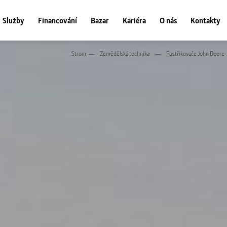
Služby
Financování
Bazar
Kariéra
O nás
Kontakty
Strom
Zemědělská technika
Postřikovače John Deere