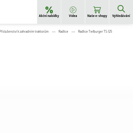
Akční nabídky
Videa
Naše e-shopy
Vyhledávání
Příslušenství k zahradním traktorům
Radlice
Radlice Tielburger TS-125
STROM B2B -
Pneumatiky
STROM B2B -
Náhradní díly