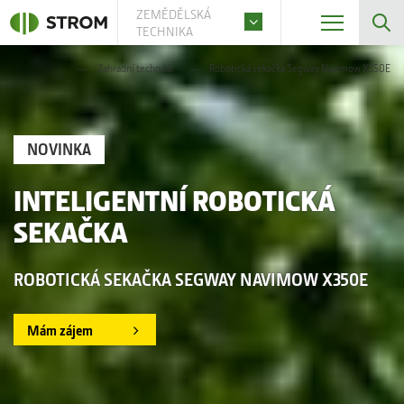
ZEMĚDĚLSKÁ
TECHNIKA
Zahradní technika
Robotická sekačka Segway Navimow X350E
NOVINKA
INTELIGENTNÍ ROBOTICKÁ
SEKAČKA
ROBOTICKÁ SEKAČKA SEGWAY NAVIMOW X350E
Mám zájem