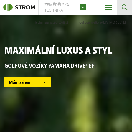
ZEMĚDĚLSKÁ
TECHNIKA
Technika pro sportoviště
Golfové vozíky YAMAHA DRIVE² EFI
MAXIMÁLNÍ LUXUS A STYL
GOLFOVÉ VOZÍKY YAMAHA DRIVE² EFI
Mám zájem