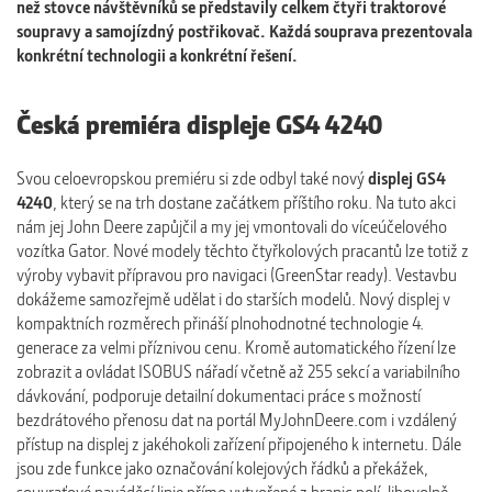
než stovce návštěvníků se představily celkem čtyři traktorové
soupravy a samojízdný postřikovač. Každá souprava prezentovala
konkrétní technologii a konkrétní řešení.
Česká premiéra displeje GS4 4240
Svou celoevropskou premiéru si zde odbyl také nový
displej GS4
4240
, který se na trh dostane začátkem příštího roku. Na tuto akci
nám jej John Deere zapůjčil a my jej vmontovali do víceúčelového
vozítka Gator. Nové modely těchto čtyřkolových pracantů lze totiž z
výroby vybavit přípravou pro navigaci (GreenStar ready). Vestavbu
dokážeme samozřejmě udělat i do starších modelů. Nový displej v
kompaktních rozměrech přináší plnohodnotné technologie 4.
generace za velmi příznivou cenu. Kromě automatického řízení lze
zobrazit a ovládat ISOBUS nářadí včetně až 255 sekcí a variabilního
dávkování, podporuje detailní dokumentaci práce s možností
bezdrátového přenosu dat na portál MyJohnDeere.com i vzdálený
přístup na displej z jakéhokoli zařízení připojeného k internetu. Dále
jsou zde funkce jako označování kolejových řádků a překážek,