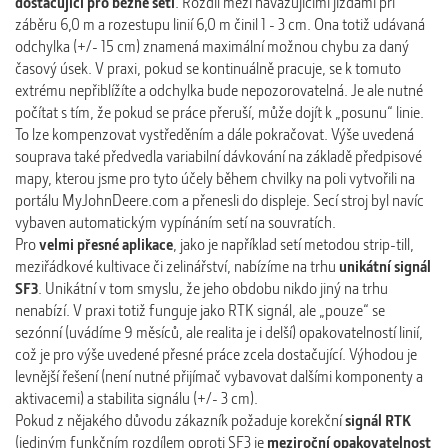
dostačující pro běžné setí
. Rozdíl mezi navazujícími jízdami při
záběru 6,0 m a rozestupu linií 6,0 m činil 1 - 3 cm. Ona totiž udávaná
odchylka (+/- 15 cm) znamená maximální možnou chybu za daný
časový úsek. V praxi, pokud se kontinuálně pracuje, se k tomuto
extrému nepřiblížíte a odchylka bude nepozorovatelná. Je ale nutné
počítat s tím, že pokud se práce přeruší, může dojít k „posunu“ linie.
To lze kompenzovat vystředěním a dále pokračovat. Výše uvedená
souprava také předvedla variabilní dávkování na základě předpisové
mapy, kterou jsme pro tyto účely během chvilky na poli vytvořili na
portálu MyJohnDeere.com a přenesli do displeje. Secí stroj byl navíc
vybaven automatickým vypínáním setí na souvratích.
Pro
velmi přesné aplikace
, jako je například setí metodou strip-till,
meziřádkové kultivace či zelinářství, nabízíme na trhu
unikátní signál
SF3
. Unikátní v tom smyslu, že jeho obdobu nikdo jiný na trhu
nenabízí. V praxi totiž funguje jako RTK signál, ale „pouze“ se
sezónní (uvádíme 9 měsíců, ale realita je i delší) opakovatelností linií,
což je pro výše uvedené přesné práce zcela dostačující. Výhodou je
levnější řešení (není nutné přijímač vybavovat dalšími komponenty a
aktivacemi) a stabilita signálu (+/- 3 cm).
Pokud z nějakého důvodu zákazník požaduje korekční
signál RTK
(jediným funkčním rozdílem oproti SF3 je
meziroční opakovatelnost