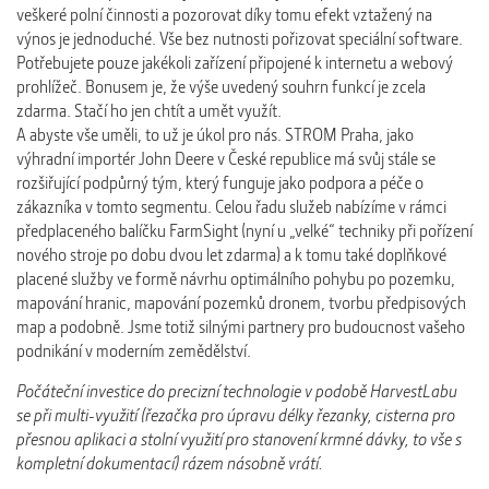
veškeré polní činnosti a pozorovat díky tomu efekt vztažený na
výnos je jednoduché. Vše bez nutnosti pořizovat speciální software.
Potřebujete pouze jakékoli zařízení připojené k internetu a webový
prohlížeč. Bonusem je, že výše uvedený souhrn funkcí je zcela
zdarma. Stačí ho jen chtít a umět využít.
A abyste vše uměli, to už je úkol pro nás. STROM Praha, jako
výhradní importér John Deere v České republice má svůj stále se
rozšiřující podpůrný tým, který funguje jako podpora a péče o
zákazníka v tomto segmentu. Celou řadu služeb nabízíme v rámci
předplaceného balíčku FarmSight (nyní u „velké“ techniky při pořízení
nového stroje po dobu dvou let zdarma) a k tomu také doplňkové
placené služby ve formě návrhu optimálního pohybu po pozemku,
mapování hranic, mapování pozemků dronem, tvorbu předpisových
map a podobně. Jsme totiž silnými partnery pro budoucnost vašeho
podnikání v moderním zemědělství.
Počáteční investice do precizní technologie v podobě HarvestLabu
se při multi-využití (řezačka pro úpravu délky řezanky, cisterna pro
přesnou aplikaci a stolní využití pro stanovení krmné dávky, to vše s
kompletní dokumentací) rázem násobně vrátí.