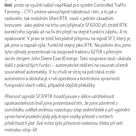
linií
, proto se využití nabízí například pro systém Controlled Traffic
Farming – CTF) umíme samozřejmě nabídnout i ten, a to jak v
radiovém, tak mobilním šíření RTK, navíc s jedním zásadním
bonusem. Jako jediné na trhu umí přijímače SF6000 při ztrátě RTK
korekčního signálu až na 14 dní přejít na stejně funkční zálohu. A to
opakovaně. V praxi se totiž bezplatně přepnou na signál SF3, který je,
jak jsme si napsali výše, funkčně stejný jako RTK. Na polním dnu jsme
tyto výhody prezentovali na soupravě traktoru 6215R s přesným
secím strojem John Deere ExactEmerge. Tato souprava navíc ukázala
další z pokročilých funkcí – automatické otáčení na souvrati včetně
souvraťové automatiky. V tu chvíli se stroj na poli stává zcela
autonomní a obsluha je v roli operátora a kontrolora správnosti
fungování všech celků, případně objíždí překážky.
Přesnost signálů SF3/RTK (rozdíl pouze v délce udržitelnosti
opakovatelnosti linií) jsme prezentovali tím, že jsme záměrně z
osmiřádku udělali změnou rozestupu stop sedmiřádek a při vyplnění
vynechané poslední jízdy jely krajní vozíky přesně v místech
předchozích jízd. Své místo tyto přesnosti naleznou třeba při setí
metodou strip-till.