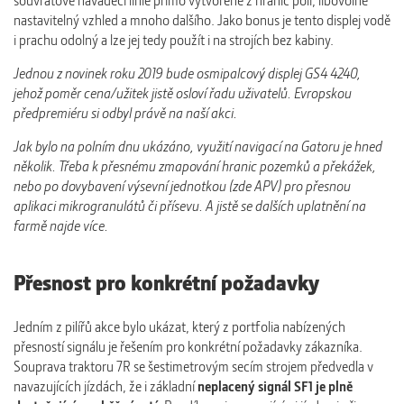
souvraťové naváděcí linie přímo vytvořené z hranic polí, libovolně
nastavitelný vzhled a mnoho dalšího. Jako bonus je tento displej vodě
i prachu odolný a lze jej tedy použít i na strojích bez kabiny.
Jednou z novinek roku 2019 bude osmipalcový displej GS4 4240,
jehož poměr cena/užitek jistě osloví řadu uživatelů. Evropskou
předpremiéru si odbyl právě na naší akci.
Jak bylo na polním dnu ukázáno, využití navigací na Gatoru je hned
několik. Třeba k přesnému zmapování hranic pozemků a překážek,
nebo po dovybavení výsevní jednotkou (zde APV) pro přesnou
aplikaci mikrogranulátů či přísevu. A jistě se dalších uplatnění na
farmě najde více.
Přesnost pro konkrétní požadavky
Jedním z pilířů akce bylo ukázat, který z portfolia nabízených
přesností signálu je řešením pro konkrétní požadavky zákazníka.
Souprava traktoru 7R se šestimetrovým secím strojem předvedla v
navazujících jízdách, že i základní
neplacený signál SF1 je plně