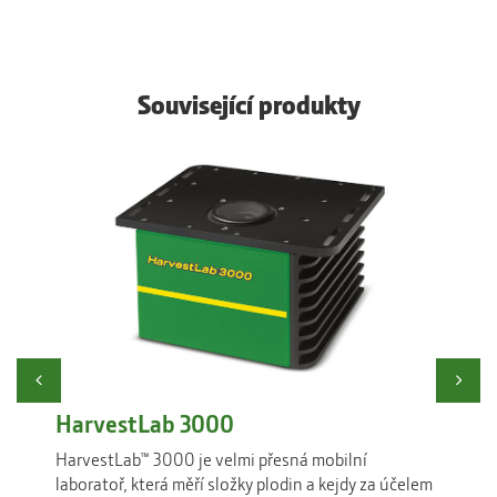
Související produkty
Previous
Ne
HarvestLab 3000
Dis
HarvestLab™ 3000 je velmi přesná mobilní
Disp
laboratoř, která měří složky plodin a kejdy za účelem
spol