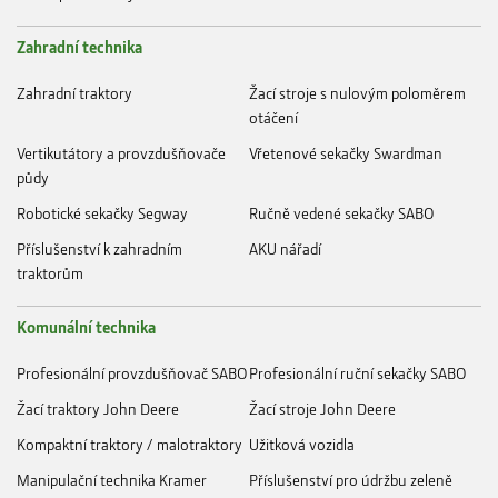
Zahradní technika
Zahradní traktory
Žací stroje s nulovým poloměrem
otáčení
Vertikutátory a provzdušňovače
Vřetenové sekačky Swardman
půdy
Robotické sekačky Segway
Ručně vedené sekačky SABO
Příslušenství k zahradním
AKU nářadí
traktorům
Komunální technika
Profesionální provzdušňovač SABO
Profesionální ruční sekačky SABO
Žací traktory John Deere
Žací stroje John Deere
Kompaktní traktory / malotraktory
Užitková vozidla
Manipulační technika Kramer
Příslušenství pro údržbu zeleně