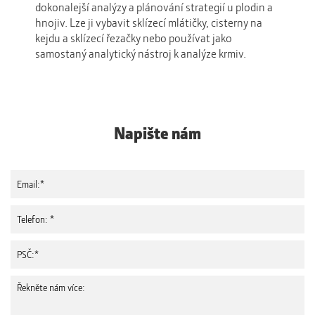
dokonalejší analýzy a plánování strategií u plodin a
uživ
hnojiv. Lze ji vybavit sklízecí mlátičky, cisterny na
komp
kejdu a sklízecí řezačky nebo používat jako
samostaný analytický nástroj k analýze krmiv.
Napište nám