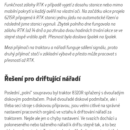
Funkčnost zálohy RTK v případě vyjetí z dosahu stanice nebo mimo
mobilní pokrytí si každý ověřil na vlastní oči. Na začátku akce projela
6215R připojená k RTK stanici jednu jízdu na automatické řízení a
následně jsme stanici vypnuli. Zbytek polního dne fungovala na
zálohu RTK (až 14 dní) a po zhruba dvou hodinách trvání akce se ve
stejné stopě vrátila zpět. Přesnost byla doslova špalek na špalek.
Mezi přijímači na traktoru a nářadí funguje sdílení signálu, proto
druhý přijímač stačí v základní výbavě a přesto může pracovat s
přesností až RTK.
Řešení pro driftující nářadí
Poslední „polní“ soupravou byl traktor 8320R spřažený s dvouřadým
diskovým podmítačem. Právě dvouřadé diskové podmítače, ale i
třeba secí stroje s diskovou přípravou, jsou velmi citlivé na správné
nastavení pracovních orgánů ve vztahu k driftování nářadí za
traktorem. Nejde ale jen o chyby nastavení. Ve svazích dochází u
poloneseného nebo taženého nářadí k driftu stejně tak, a to bez