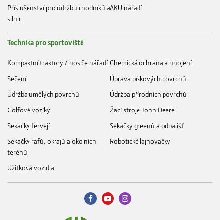
Příslušenství pro údržbu chodníků a
AKU nářadí
silnic
Technika pro sportoviště
Kompaktní traktory / nosiče nářadí
Chemická ochrana a hnojení
Sečení
Úprava pískových povrchů
Údržba umělých povrchů
Údržba přírodních povrchů
Golfové vozíky
Žací stroje John Deere
Sekačky fervejí
Sekačky greenů a odpališť
Sekačky rafů, okrajů a okolních
Robotické lajnovačky
terénů
Užitková vozidla