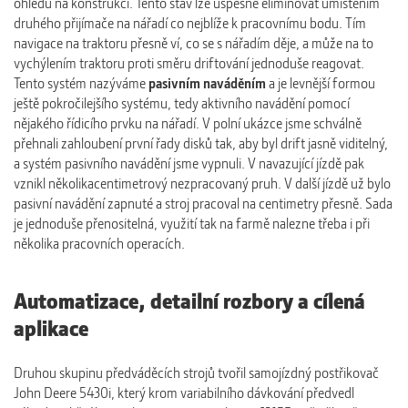
ohledu na konstrukci. Tento stav lze úspěšně eliminovat umístěním
druhého přijímače na nářadí co nejblíže k pracovnímu bodu. Tím
navigace na traktoru přesně ví, co se s nářadím děje, a může na to
vychýlením traktoru proti směru driftování jednoduše reagovat.
Tento systém nazýváme
pasivním naváděním
a je levnější formou
ještě pokročilejšího systému, tedy aktivního navádění pomocí
nějakého řídicího prvku na nářadí. V polní ukázce jsme schválně
přehnali zahloubení první řady disků tak, aby byl drift jasně viditelný,
a systém pasivního navádění jsme vypnuli. V navazující jízdě pak
vznikl několikacentimetrový nezpracovaný pruh. V další jízdě už bylo
pasivní navádění zapnuté a stroj pracoval na centimetry přesně. Sada
je jednoduše přenositelná, využití tak na farmě nalezne třeba i při
několika pracovních operacích.
Automatizace, detailní rozbory a cílená
aplikace
Druhou skupinu předváděcích strojů tvořil samojízdný postřikovač
John Deere 5430i, který krom variabilního dávkování předvedl