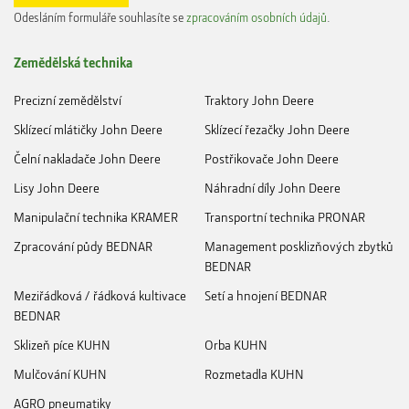
Odesláním formuláře souhlasíte se
zpracováním osobních údajů
.
Zemědělská technika
Precizní zemědělství
Traktory John Deere
Sklízecí mlátičky John Deere
Sklízecí řezačky John Deere
Čelní nakladače John Deere
Postřikovače John Deere
Lisy John Deere
Náhradní díly John Deere
Manipulační technika KRAMER
Transportní technika PRONAR
Zpracování půdy BEDNAR
Management posklizňových zbytků
BEDNAR
Meziřádková / řádková kultivace
Setí a hnojení BEDNAR
BEDNAR
Sklizeň píce KUHN
Orba KUHN
Mulčování KUHN
Rozmetadla KUHN
AGRO pneumatiky