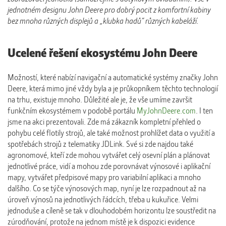
jednotném designu John Deere pro dobrý pocit z komfortní kabiny
bez mnoha různých displejů a „klubka hadů“ různých kabeláží.
Ucelené řešení ekosystému John Deere
Možností, které nabízí navigační a automatické systémy značky John
Deere, která mimo jiné vždy byla a je průkopníkem těchto technologií
na trhu, existuje mnoho. Důležité ale je, že vše umíme završit
funkčním ekosystémem v podobě portálu
MyJohnDeere.com
. I ten
jsme na akci prezentovali. Zde má zákazník kompletní přehled o
pohybu celé flotily strojů, ale také možnost prohlížet data o využití a
spotřebách strojů z telematiky JDLink. Své si zde najdou také
agronomové, kteří zde mohou vytvářet celý osevní plán a plánovat
jednotlivé práce, vidí a mohou zde porovnávat výnosové i aplikační
mapy, vytvářet předpisové mapy pro variabilní aplikaci a mnoho
dalšího. Co se týče výnosových map, nyní je lze rozpadnout až na
úroveň výnosů na jednotlivých řádcích, třeba u kukuřice. Velmi
jednoduše a cíleně se tak v dlouhodobém horizontu lze soustředit na
zúrodňování, protože na jednom místě je k dispozici evidence