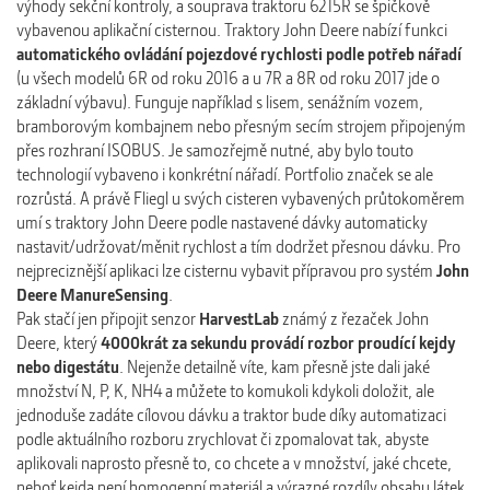
výhody sekční kontroly, a souprava traktoru 6215R se špičkově
vybavenou aplikační cisternou. Traktory John Deere nabízí funkci
automatického ovládání pojezdové rychlosti podle potřeb nářadí
(u všech modelů 6R od roku 2016 a u 7R a 8R od roku 2017 jde o
základní výbavu). Funguje například s lisem, senážním vozem,
bramborovým kombajnem nebo přesným secím strojem připojeným
přes rozhraní ISOBUS. Je samozřejmě nutné, aby bylo touto
technologií vybaveno i konkrétní nářadí. Portfolio značek se ale
rozrůstá. A právě Fliegl u svých cisteren vybavených průtokoměrem
umí s traktory John Deere podle nastavené dávky automaticky
nastavit/udržovat/měnit rychlost a tím dodržet přesnou dávku. Pro
nejpreciznější aplikaci lze cisternu vybavit přípravou pro systém
John
Deere ManureSensing
.
Pak stačí jen připojit senzor
HarvestLab
známý z řezaček John
Deere, který
4000krát za sekundu provádí rozbor proudící kejdy
nebo digestátu
. Nejenže detailně víte, kam přesně jste dali jaké
množství N, P, K, NH4 a můžete to komukoli kdykoli doložit, ale
jednoduše zadáte cílovou dávku a traktor bude díky automatizaci
podle aktuálního rozboru zrychlovat či zpomalovat tak, abyste
aplikovali naprosto přesně to, co chcete a v množství, jaké chcete,
neboť kejda není homogenní materiál a výrazné rozdíly obsahu látek