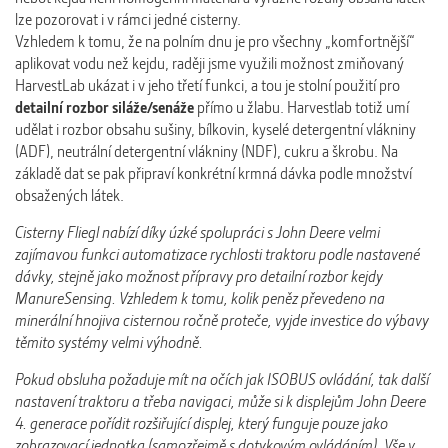
lze pozorovat i v rámci jedné cisterny.
Vzhledem k tomu, že na polním dnu je pro všechny „komfortnější“
aplikovat vodu než kejdu, raději jsme využili možnost zmiňovaný
HarvestLab ukázat i v jeho třetí funkci, a tou je stolní použití pro
detailní rozbor siláže/senáže
přímo u žlabu. Harvestlab totiž umí
udělat i rozbor obsahu sušiny, bílkovin, kyselé detergentní vlákniny
(ADF), neutrální detergentní vlákniny (NDF), cukru a škrobu. Na
základě dat se pak připraví konkrétní krmná dávka podle množství
obsažených látek.
Cisterny Fliegl nabízí díky úzké spolupráci s John Deere velmi
zajímavou funkci automatizace rychlosti traktoru podle nastavené
dávky, stejně jako možnost přípravy pro detailní rozbor kejdy
ManureSensing. Vzhledem k tomu, kolik peněz převedeno na
minerální hnojiva cisternou ročně proteče, vyjde investice do výbavy
těmito systémy velmi výhodně.
Pokud obsluha požaduje mít na očích jak ISOBUS ovládání, tak další
nastavení traktoru a třeba navigaci, může si k displejům John Deere
4. generace pořídit rozšiřující displej, který funguje pouze jako
zobrazovací jednotka (samozřejmě s dotykovým ovládáním). Vše v