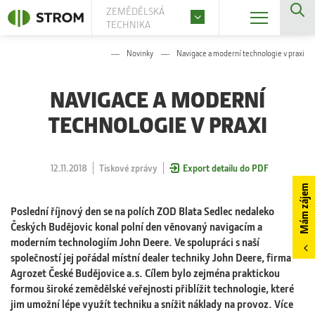
ZEMĚDĚLSKÁ
TECHNIKA
Novinky
Navigace a moderní technologie v praxi
NAVIGACE A MODERNÍ
TECHNOLOGIE V PRAXI
12.11.2018
Tiskové zprávy
Export detailu do PDF
Mám zájem
Poslední říjnový den se na polích ZOD Blata Sedlec nedaleko
Českých Budějovic konal polní den věnovaný navigacím a
moderním technologiím John Deere. Ve spolupráci s naší
společností jej pořádal místní dealer techniky John Deere, firma
Agrozet České Budějovice a.s. Cílem bylo zejména praktickou
formou široké zemědělské veřejnosti přiblížit technologie, které
jim umožní lépe využít techniku a snížit náklady na provoz. Více