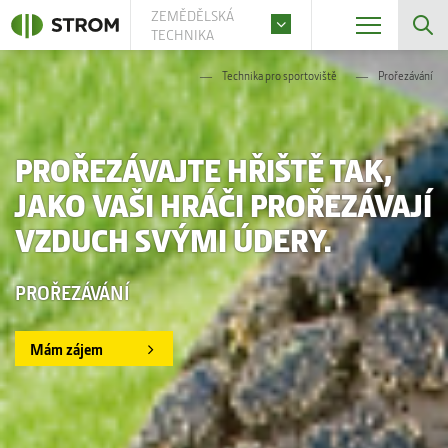
ZEMĚDĚLSKÁ
TECHNIKA
Technika pro sportoviště
Prořezávání
PROŘEZÁVAJTE HŘIŠTĚ TAK,
JAKO VAŠI HRÁČI PROŘEZÁVAJÍ
VZDUCH SVÝMI ÚDERY.
PROŘEZÁVÁNÍ
Mám zájem