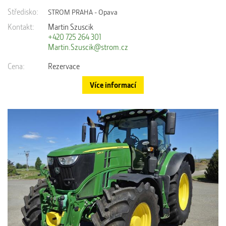
Středisko:
STROM PRAHA - Opava
Kontakt:
Martin Szuscik
+420 725 264 301
Martin.Szuscik@strom.cz
Cena:
Rezervace
Více informací