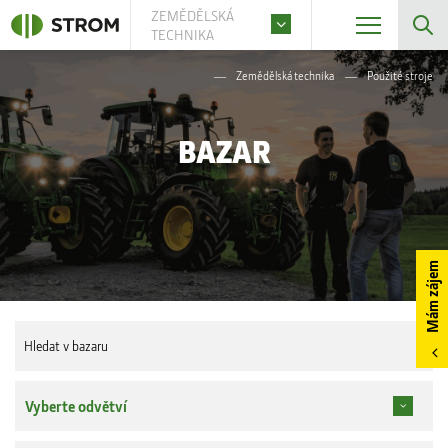
ZEMĚDĚLSKÁ
TECHNIKA
Zemědělská technika
Použité stroje
BAZAR
Mám zájem
Vyberte odvětví