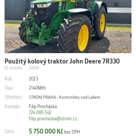
Použitý kolový traktor John Deere 7R330
Výrobní číslo:1RW7330SKPD130720 Datum první registrace:
21.9.2023 Převodovka autopowr s CommandPro 50km/h
ID inzerátu:
22045
9.0L...
Rok:
2023
Stav:
2140Mth
Středisko:
STROM PRAHA - Kostomlaty nad Labem
Kontakt:
Filip Procházka
724 085 542
filip.prochazka@strom.cz
5 750 000 Kč
Cena:
bez DPH