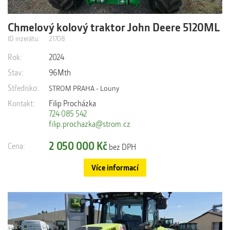
Chmelový kolový traktor John Deere 5120ML
Výrobní číslo: 1P05120MARA000248 Rok výroby: 2024 JOHN
DEERE 5120ML Powr8, 32/16, max. rychlost 40 km/h Bez
ID inzerátu:
21708
přípravy pro čelní...
Rok:
2024
Stav:
96Mth
Středisko:
STROM PRAHA - Louny
Kontakt:
Filip Procházka
724 085 542
filip.prochazka@strom.cz
2 050 000 Kč
Cena:
bez DPH
Více informací