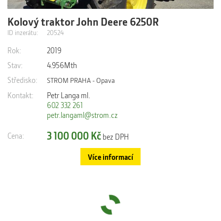
Kolový traktor John Deere 6250R
výrobní číslo: 1L06250RCKP928600 převodovka Command
Pro AutoTrac ready včetně navigace SF3000 přední PTO
ID inzerátu:
20524
přední...
Rok:
2019
Stav:
4.956Mth
Středisko:
STROM PRAHA - Opava
Kontakt:
Petr Langa ml.
602 332 261
petr.langaml@strom.cz
3 100 000 Kč
Cena:
bez DPH
Více informací
Načíst další