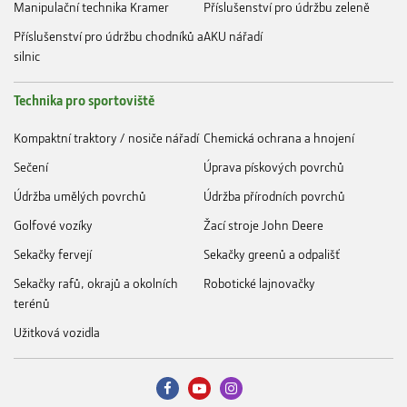
Manipulační technika Kramer
Příslušenství pro údržbu zeleně
Příslušenství pro údržbu chodníků a
AKU nářadí
silnic
Technika pro sportoviště
Kompaktní traktory / nosiče nářadí
Chemická ochrana a hnojení
Sečení
Úprava pískových povrchů
Údržba umělých povrchů
Údržba přírodních povrchů
Golfové vozíky
Žací stroje John Deere
Sekačky fervejí
Sekačky greenů a odpališť
Sekačky rafů, okrajů a okolních
Robotické lajnovačky
terénů
Užitková vozidla