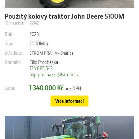
Použitý kolový traktor John Deere 5100M
Výrobní číslo: 1PY5100MEPG003084 Datum první registrace:
2023 Najeto: cca 3000mth Převodovka 32F/16R Motor 4,5L
ID inzerátu:
22142
Powertech...
Rok:
2023
Stav:
3000Mth
Středisko:
STROM PRAHA - Smiřice
Kontakt:
Filip Procházka
724 085 542
filip.prochazka@strom.cz
1 340 000 Kč
Cena:
bez DPH
Více informací