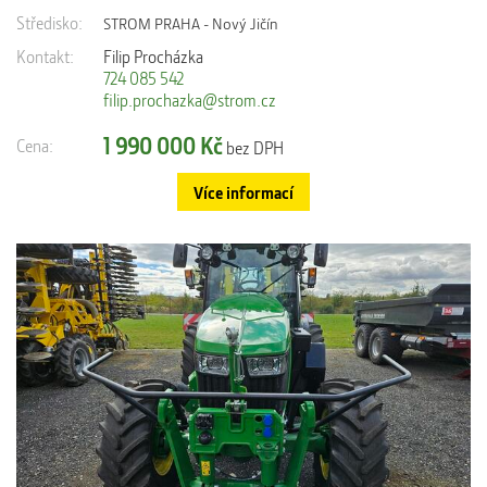
Středisko:
STROM PRAHA - Nový Jičín
Kontakt:
Filip Procházka
724 085 542
filip.prochazka@strom.cz
1 990 000 Kč
Cena:
bez DPH
Více informací