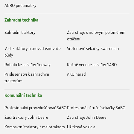
AGRO pneumatiky
Zahradní technika
Zahradní traktory
Žací stroje s nulovým poloměrem
otáčení
Vertikutátory a provzdušňovače
Vřetenové sekačky Swardman
půdy
Robotické sekačky Segway
Ručně vedené sekačky SABO
Příslušenství k zahradním
AKU nářadí
traktorům
Komunální technika
Profesionální provzdušňovač SABO
Profesionální ruční sekačky SABO
Žací traktory John Deere
Žací stroje John Deere
Kompaktní traktory / malotraktory
Užitková vozidla