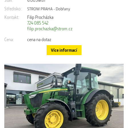
Středisko:
STROM PRAHA - Dobřany
Kontakt:
Filip Procházka
724 085 542
filip.prochazka@strom.cz
Cena:
cena na dotaz
Více informací