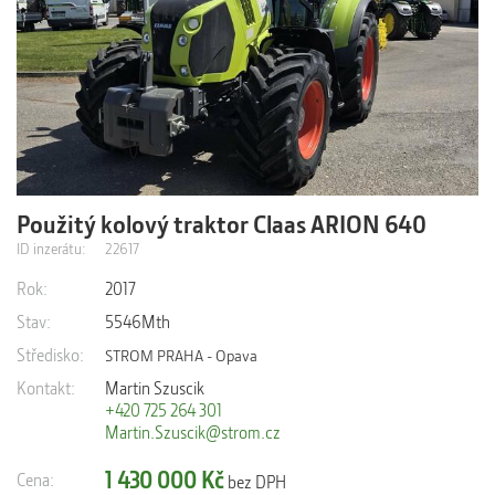
Použitý kolový traktor Claas ARION 640
Výrobní číslo:A3608302 Rok výroby: 2017 Nájezd: 5501 Mth
Motor: DPS Powertech o objemu 6,8 l Převodovka: převodovka
ID inzerátu:
22617
CMATIC Brzdy: ...
Rok:
2017
Stav:
5546Mth
Středisko:
STROM PRAHA - Opava
Kontakt:
Martin Szuscik
+420 725 264 301
Martin.Szuscik@strom.cz
1 430 000 Kč
Cena:
bez DPH