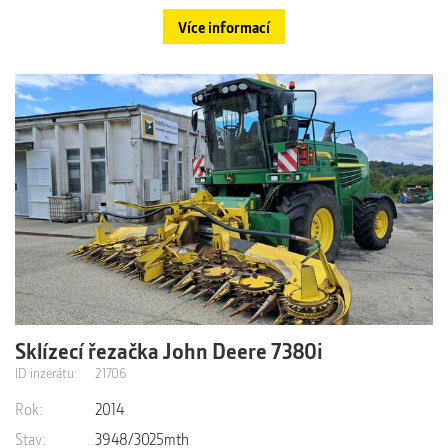
Více informací
Sklízecí řezačka John Deere 7380i
Výrobní číslo: 1Z07380YEEM513608 Rok výroby: 2014 Najeto:
3948/3025mth PICKUP 630C – 1KM630CGPEE123150, rok
ID inzerátu:
21706
2014 Kemper 360Plus ...
Rok:
2014
Stav:
3948/3025mth