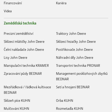
Financování
Kariéra
Videa
Zemědělská technika
Precizní zemědělství
Traktory John Deere
Sklízecí mlátičky John Deere
Sklízecí řezačky John Deere
Čelní nakladače John Deere
Postřikovače John Deere
Lisy John Deere
Náhradní díly John Deere
Manipulační technika KRAMER
Transportní technika PRONAR
Zpracování půdy BEDNAR
Management posklizňových zbytků
BEDNAR
Meziřádková / řádková kultivace
Setí a hnojení BEDNAR
BEDNAR
Sklizeň píce KUHN
Orba KUHN
Mulčování KUHN
Rozmetadla KUHN