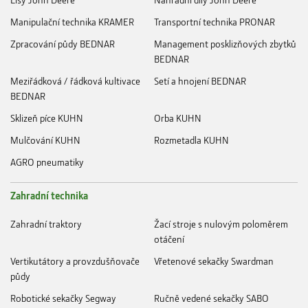
Manipulační technika KRAMER
Transportní technika PRONAR
Zpracování půdy BEDNAR
Management posklizňových zbytků
BEDNAR
Meziřádková / řádková kultivace
Setí a hnojení BEDNAR
BEDNAR
Sklizeň píce KUHN
Orba KUHN
Mulčování KUHN
Rozmetadla KUHN
AGRO pneumatiky
Zahradní technika
Zahradní traktory
Žací stroje s nulovým poloměrem
otáčení
Vertikutátory a provzdušňovače
Vřetenové sekačky Swardman
půdy
Robotické sekačky Segway
Ručně vedené sekačky SABO