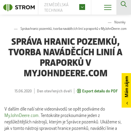
ZEMĚDĚLSKÁ
TECHNIKA
Novinky
Správa hranic pozemků, tvorba naváděcích linií a praporků v MyJohnDeere.com
SPRÁVA HRANIC POZEMKŮ,
TVORBA NAVÁDĚCÍCH LINIÍ A
PRAPORKŮ V
MYJOHNDEERE.COM
Mám zájem
15.06.2020
Den otevřených dveří
Export detailu do PDF
V dalším díle naší série videonávodů se opět podíváme do
MyJohnDeere.com
. Tentokráte prozkoumáme jeden z
nejdůležitějších nástrojů, kterým je Správce pozemků. Ukážeme si,
jak v tomto nástroji spravovat hranice pozemků, naváděcí linie a