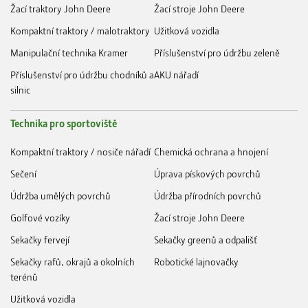
Žací traktory John Deere
Žací stroje John Deere
Kompaktní traktory / malotraktory
Užitková vozidla
Manipulační technika Kramer
Příslušenství pro údržbu zeleně
Příslušenství pro údržbu chodníků a
AKU nářadí
silnic
Technika pro sportoviště
Kompaktní traktory / nosiče nářadí
Chemická ochrana a hnojení
Sečení
Úprava pískových povrchů
Údržba umělých povrchů
Údržba přírodních povrchů
Golfové vozíky
Žací stroje John Deere
Sekačky fervejí
Sekačky greenů a odpališť
Sekačky rafů, okrajů a okolních
Robotické lajnovačky
terénů
Užitková vozidla