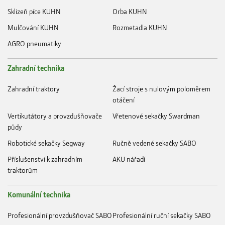
Sklizeň píce KUHN
Orba KUHN
Mulčování KUHN
Rozmetadla KUHN
AGRO pneumatiky
Zahradní technika
Zahradní traktory
Žací stroje s nulovým poloměrem
otáčení
Vertikutátory a provzdušňovače
Vřetenové sekačky Swardman
půdy
Robotické sekačky Segway
Ručně vedené sekačky SABO
Příslušenství k zahradním
AKU nářadí
traktorům
Komunální technika
Profesionální provzdušňovač SABO
Profesionální ruční sekačky SABO