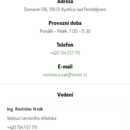
Adresa
Domanín 136, 593 01 Bystřice nad Pernštějnem
Provozní doba
Pondělí – Pátek: 7:00 - 15:30
Telefon
+420 724 557 715
E-mail
rostislav.vrzak@strom.cz
Vedení
Ing. Rostislav Vrzák
Vedoucí servisního střediska
+420 724 557 715