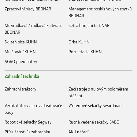
Zpracování půdy BEDNAR
Management posklizňových zbytků
BEDNAR
Meziřádková / řádková kultivace
Setí a hnojení BEDNAR
BEDNAR
Sklizeň píce KUHN
Orba KUHN
Mulčování KUHN
Rozmetadla KUHN
AGRO pneumatiky
Zahradní technika
Zahradní traktory
Žací stroje s nulovým poloměrem
otáčení
Vertikutátory a provzdušňovače
Vřetenové sekačky Swardman
půdy
Robotické sekačky Segway
Ručně vedené sekačky SABO
Příslušenství k zahradním
AKU nářadí