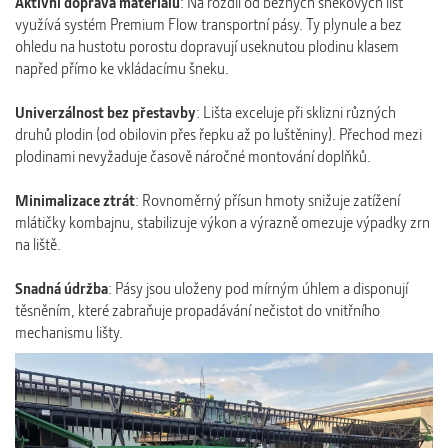
Aktivní doprava materiálu
: Na rozdíl od běžných šnekových lišt
využívá systém Premium Flow transportní pásy. Ty plynule a bez
ohledu na hustotu porostu dopravují useknutou plodinu klasem
napřed přímo ke vkládacímu šneku.
Univerzálnost bez přestavby
: Lišta exceluje při sklizni různých
druhů plodin (od obilovin přes řepku až po luštěniny). Přechod mezi
plodinami nevyžaduje časově náročné montování doplňků.
Minimalizace ztrát
: Rovnoměrný přísun hmoty snižuje zatížení
mlátičky kombajnu, stabilizuje výkon a výrazně omezuje výpadky zrn
na liště.
Snadná údržba
: Pásy jsou uloženy pod mírným úhlem a disponují
těsněním, které zabraňuje propadávání nečistot do vnitřního
mechanismu lišty.