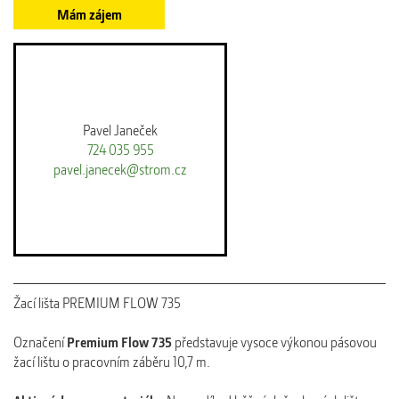
Mám zájem
Pavel Janeček
724 035 955
pavel.janecek@strom.cz
Žací lišta PREMIUM FLOW 735
Označení
Premium Flow 735
představuje vysoce výkonou pásovou
žací lištu o pracovním záběru 10,7 m.