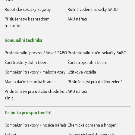
Robotické sekačky Segway
Ručně vedené sekačky SABO
Příslušenství k zahradním
AKU nářadí
traktorům
Komunální technika
Profesionální provzdušňovač SABO
Profesionální ruční sekačky SABO
Žací traktory John Deere
Žací stroje John Deere
Kompaktní traktory / malotraktory
Užitková vozidla
Manipulační technika Kramer
Příslušenství pro údržbu zeleně
Příslušenství pro údržbu chodníků a
AKU nářadí
silnic
Technika pro sportoviště
Kompaktní traktory / nosiče nářadí
Chemická ochrana a hnojení
Sečení
Úprava pískových povrchů