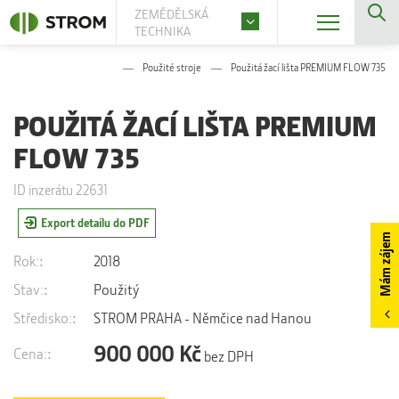
ZEMĚDĚLSKÁ
TECHNIKA
Použité stroje
Použitá žací lišta PREMIUM FLOW 735
POUŽITÁ ŽACÍ LIŠTA PREMIUM
FLOW 735
ID inzerátu 22631
Export detailu do PDF
Mám zájem
Rok:
2018
Stav:
Použitý
Středisko:
STROM PRAHA - Němčice nad Hanou
900 000 Kč
Cena:
bez DPH