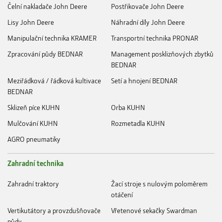
Čelní nakladače John Deere
Postřikovače John Deere
Lisy John Deere
Náhradní díly John Deere
Manipulační technika KRAMER
Transportní technika PRONAR
Zpracování půdy BEDNAR
Management posklizňových zbytků
BEDNAR
Meziřádková / řádková kultivace
Setí a hnojení BEDNAR
BEDNAR
Sklizeň píce KUHN
Orba KUHN
Mulčování KUHN
Rozmetadla KUHN
AGRO pneumatiky
Zahradní technika
Zahradní traktory
Žací stroje s nulovým poloměrem
otáčení
Vertikutátory a provzdušňovače
Vřetenové sekačky Swardman
půdy