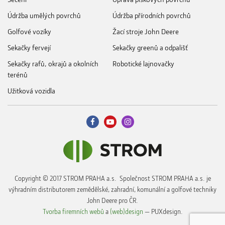
Údržba umělých povrchů
Údržba přírodních povrchů
Golfové vozíky
Žací stroje John Deere
Sekačky fervejí
Sekačky greenů a odpališť
Sekačky rafů, okrajů a okolních
Robotické lajnovačky
terénů
Užitková vozidla
Copyright © 2017 STROM PRAHA a.s. Společnost STROM PRAHA a.s. je
výhradním distributorem zemědělské, zahradní, komunální a golfové techniky
John Deere pro ČR.
Tvorba firemních webů
a
(web)design
— PUXdesign.