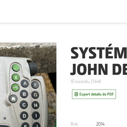
SYSTÉM
JOHN D
ID inzerátu 21448
Export detailu do PDF
Rok:
2014