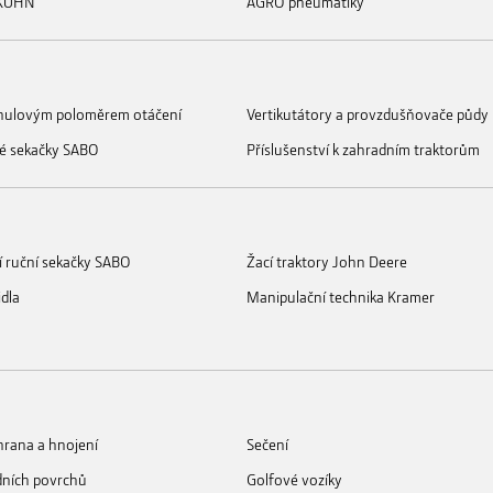
 KUHN
AGRO pneumatiky
s nulovým poloměrem otáčení
Vertikutátory a provzdušňovače půdy
é sekačky SABO
Příslušenství k zahradním traktorům
í ruční sekačky SABO
Žací traktory John Deere
idla
Manipulační technika Kramer
rana a hnojení
Sečení
dních povrchů
Golfové vozíky