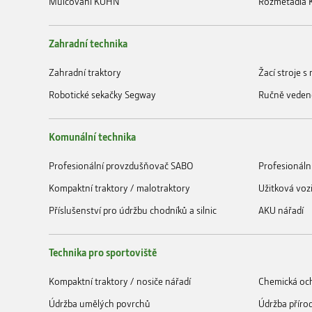
Mulčování KUHN
Rozmetadla
Zahradní technika
Zahradní traktory
Žací stroje 
Robotické sekačky Segway
Ručně veden
Komunální technika
Profesionální provzdušňovač SABO
Profesionáln
Kompaktní traktory / malotraktory
Užitková voz
Příslušenství pro údržbu chodníků a silnic
AKU nářadí
Technika pro sportoviště
Kompaktní traktory / nosiče nářadí
Chemická och
Údržba umělých povrchů
Údržba příro