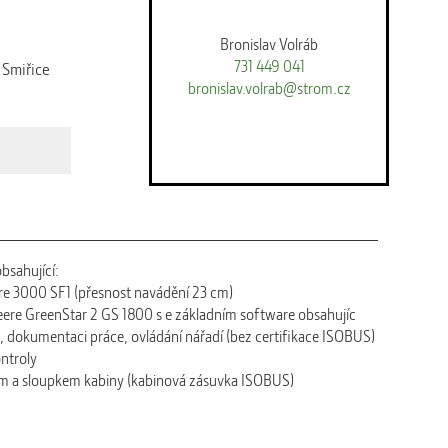
Bronislav Volráb
731 449 041
Smiřice
bronislav.volrab@strom.cz
sahující:
ire 3000 SF1 (přesnost navádění 23 cm)
Deere GreenStar 2 GS 1800 s e základním software obsahujíc
g, dokumentaci práce, ovládání nářadí (bez certifikace ISOBUS)
ontroly
jem a sloupkem kabiny (kabinová zásuvka ISOBUS)