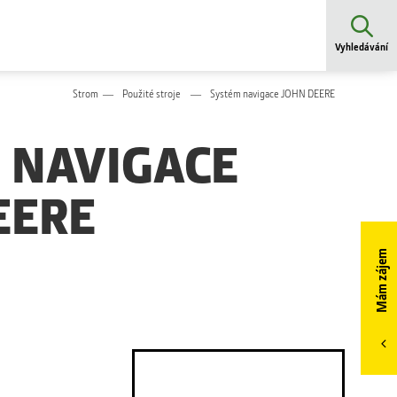
Vyhledávání
Strom
Použité stroje
Systém navigace JOHN DEERE
 NAVIGACE
EERE
Mám zájem