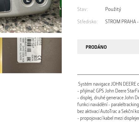
Stav:
Použitý
Středisko:
STROM PRAHA - 
PRODÁNO
Systém navigace JOHN DEERE ob
- přijímač GPS John Deere StarF
- displej, druhé generace John 
funkci navádění - paraleltrackin
bez aktivací AutoTrac a Sekční k
- propojovací kabel mezi disple