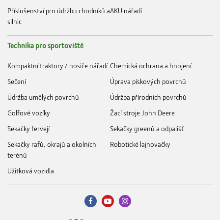
Příslušenství pro údržbu chodníků a
AKU nářadí
silnic
Technika pro sportoviště
Kompaktní traktory / nosiče nářadí
Chemická ochrana a hnojení
Sečení
Úprava pískových povrchů
Údržba umělých povrchů
Údržba přírodních povrchů
Golfové vozíky
Žací stroje John Deere
Sekačky fervejí
Sekačky greenů a odpališť
Sekačky rafů, okrajů a okolních
Robotické lajnovačky
terénů
Užitková vozidla