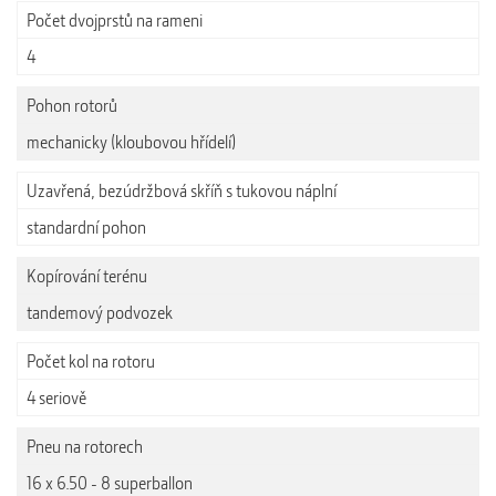
Počet dvojprstů na rameni
4
Pohon rotorů
mechanicky (kloubovou hřídelí)
Uzavřená, bezúdržbová skříň s tukovou náplní
standardní pohon
Kopírování terénu
tandemový podvozek
Počet kol na rotoru
4 seriově
Pneu na rotorech
16 x 6.50 - 8 superballon