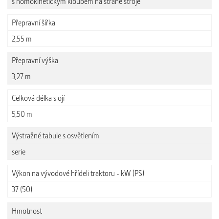
s homokinetickým kloubem na straně stroje
Přepravní šířka
2,55 m
Přepravní výška
3,27 m
Celková délka s ojí
5,50 m
Výstražné tabule s osvětlením
serie
Výkon na vývodové hřídeli traktoru - kW (PS)
37 (50)
Hmotnost