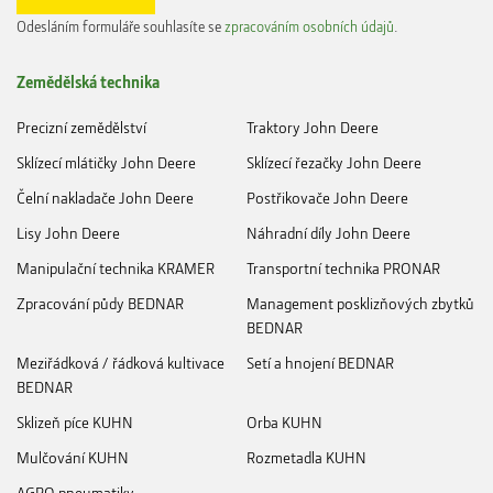
Odesláním formuláře souhlasíte se
zpracováním osobních údajů
.
Zemědělská technika
Precizní zemědělství
Traktory John Deere
Sklízecí mlátičky John Deere
Sklízecí řezačky John Deere
Čelní nakladače John Deere
Postřikovače John Deere
Lisy John Deere
Náhradní díly John Deere
Manipulační technika KRAMER
Transportní technika PRONAR
Zpracování půdy BEDNAR
Management posklizňových zbytků
BEDNAR
Meziřádková / řádková kultivace
Setí a hnojení BEDNAR
BEDNAR
Sklizeň píce KUHN
Orba KUHN
Mulčování KUHN
Rozmetadla KUHN
AGRO pneumatiky