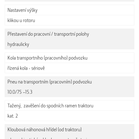
Nastavení výšky
klikou u rotoru
Přestavení do pracovní / transportní polohy
hydraulicky
Kola transportního (pracovního) podvozku
řízená kola - sériově
Pneu na transportním (pracovním) podvozku
10.0/75 –15.3
Tažený, zavěšení do spodních ramen traktoru
kat. 2
Kloubová náhonová hřídel (od traktoru)