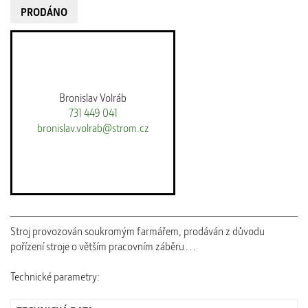
PRODÁNO
Bronislav Volráb
731 449 041
bronislav.volrab@strom.cz
Stroj provozován soukromým farmářem, prodáván z důvodu
pořízení stroje o větším pracovním záběru…
Technické parametry: