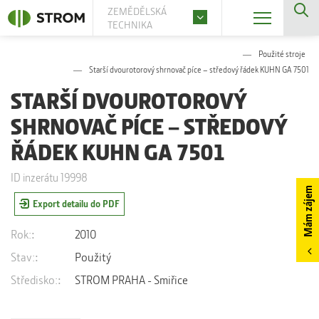
ZEMĚDĚLSKÁ
TECHNIKA
Použité stroje
Starší dvourotorový shrnovač píce – středový řádek KUHN GA 7501
STARŠÍ DVOUROTOROVÝ
SHRNOVAČ PÍCE – STŘEDOVÝ
ŘÁDEK KUHN GA 7501
ID inzerátu 19998
Mám zájem
Export detailu do PDF
Rok:
2010
Stav:
Použitý
Středisko:
STROM PRAHA - Smiřice