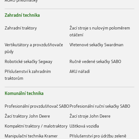
Zahradní technika
Zahradní traktory
Žací stroje s nulovým poloměrem
otáčení
Vertikutátory a provzdušňovače
Vřetenové sekačky Swardman
půdy
Robotické sekačky Segway
Ručně vedené sekačky SABO
Příslušenství k zahradním
AKU nářadí
traktorům
Komunální technika
Profesionální provzdušňovač SABO
Profesionální ruční sekačky SABO
Žací traktory John Deere
Žací stroje John Deere
Kompaktní traktory / malotraktory
Užitková vozidla
Manipulační technika Kramer
Příslušenství pro údržbu zeleně