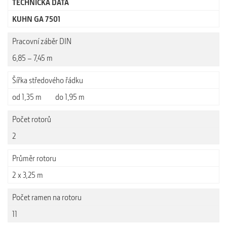
TECHNICKÁ DATA
KUHN GA 7501
Pracovní záběr DIN
6,85 – 7,45 m
Šířka středového řádku
od 1,35 m do 1,95 m
Počet rotorů
2
Průměr rotoru
2 x 3,25 m
Počet ramen na rotoru
11