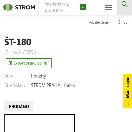
ZEMĚDĚLSKÁ
TECHNIKA
Použité stroje
ŠT-180
ŠT-180
ID inzerátu 19794
Export detailu do PDF
Stav:
Použitý
Mám zájem
Středisko:
STROM PRAHA - Habry
PRODÁNO