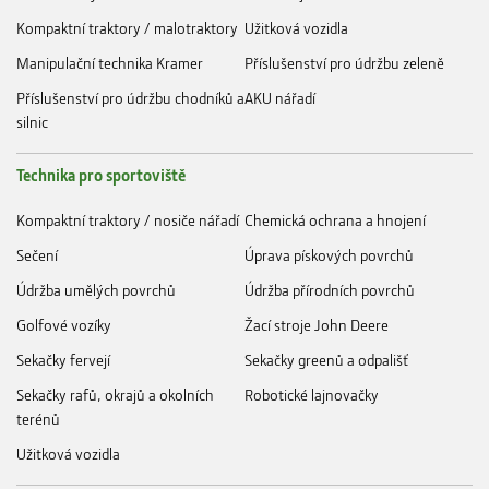
Kompaktní traktory / malotraktory
Užitková vozidla
Manipulační technika Kramer
Příslušenství pro údržbu zeleně
Příslušenství pro údržbu chodníků a
AKU nářadí
silnic
Technika pro sportoviště
Kompaktní traktory / nosiče nářadí
Chemická ochrana a hnojení
Sečení
Úprava pískových povrchů
Údržba umělých povrchů
Údržba přírodních povrchů
Golfové vozíky
Žací stroje John Deere
Sekačky fervejí
Sekačky greenů a odpališť
Sekačky rafů, okrajů a okolních
Robotické lajnovačky
terénů
Užitková vozidla