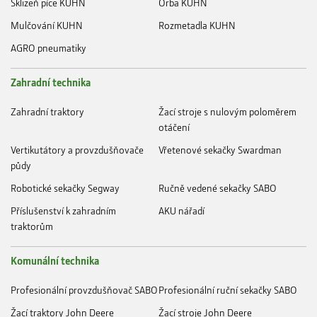
Sklizeň píce KUHN
Orba KUHN
Mulčování KUHN
Rozmetadla KUHN
AGRO pneumatiky
Zahradní technika
Zahradní traktory
Žací stroje s nulovým poloměrem
otáčení
Vertikutátory a provzdušňovače
Vřetenové sekačky Swardman
půdy
Robotické sekačky Segway
Ručně vedené sekačky SABO
Příslušenství k zahradním
AKU nářadí
traktorům
Komunální technika
Profesionální provzdušňovač SABO
Profesionální ruční sekačky SABO
Žací traktory John Deere
Žací stroje John Deere