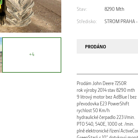
Stav:
8290 Mth
Středisko:
STROM PRAHA - V
PRODÁNO
+4
Prodám John Deere 7250R
rok výroby 2014 stav 8290 mth
9 litrový motor bez AdBlue ( be
převodovka E23 PowerShift
rychlost 50 Km/h
hydraulické čerpadlo 223 l/min.
PTO 540, 540E, 1000 ot. /min.
plně elektronické řízení Active
GreenStar4 s 10“ dotykový moni