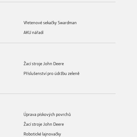
Vřetenové sekačky Swardman
AKU nářadí
Žací stroje John Deere
Příslušenství pro údržbu zeleně
Úprava pískových povrchů
Žací stroje John Deere
Robotické lajnovačky