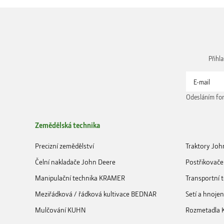
Přihl
Odesláním for
Zemědělská technika
Precizní zemědělství
Traktory Joh
Čelní nakladače John Deere
Postřikovače
Manipulační technika KRAMER
Transportní
Meziřádková / řádková kultivace BEDNAR
Setí a hnoje
Mulčování KUHN
Rozmetadla