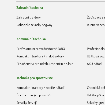
Zahradní technika
Zahradní traktory
Žací stroje 
Robotické sekačky Segway
Ručně veden
Komunální technika
Profesionální provzdušňovač SABO
Profesionáln
Kompaktní traktory / malotraktory
Užitková voz
Příslušenství pro údržbu chodníků a silnic
AKU nářadí
Technika pro sportoviště
Kompaktní traktory / nosiče nářadí
Chemická och
Údržba umělých povrchů
Údržba příro
Sekačky fervejí
Sekačky gree