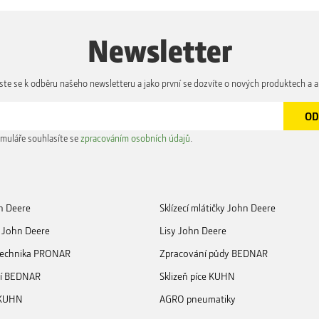
Newsletter
aste se k odběru našeho newsletteru a jako první se dozvíte o nových produktech a a
muláře souhlasíte se
zpracováním osobních údajů
.
n Deere
Sklízecí mlátičky John Deere
 John Deere
Lisy John Deere
 technika PRONAR
Zpracování půdy BEDNAR
ní BEDNAR
Sklizeň píce KUHN
 KUHN
AGRO pneumatiky