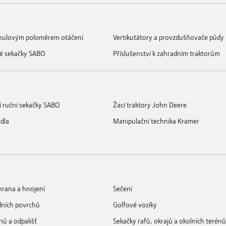
s nulovým poloměrem otáčení
Vertikutátory a provzdušňovače půdy
é sekačky SABO
Příslušenství k zahradním traktorům
í ruční sekačky SABO
Žací traktory John Deere
idla
Manipulační technika Kramer
rana a hnojení
Sečení
dních povrchů
Golfové vozíky
nů a odpališť
Sekačky rafů, okrajů a okolních terénů