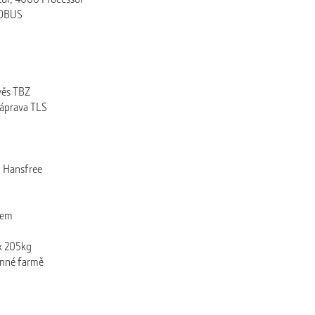
ISOBUS
věs TBZ
náprava TLS
, Hansfree
čem
 x 205kg
inné farmě