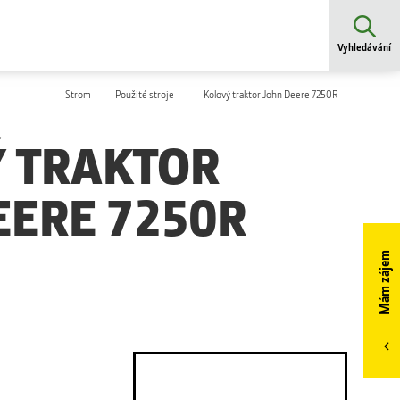
Vyhledávání
Strom
Použité stroje
Kolový traktor John Deere 7250R
 TRAKTOR
EERE 7250R
Mám zájem