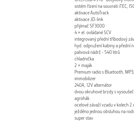
sistém řízení na souvrati iTEC, 
aktivace AutoTrack
aktivace JD-link
přijímač SF3000
4 × el. ovládané SCV
integrovaný přední tříbodový zá
hyd. odpružení kabiny a přední 
palivová nádrž - 540 litrů
chladnička
2 × maják
Premium radio s Bluetooth, MP3
immobilizer
240A, 12V alternátor
dvou okruhové brzdy s vysouše
agrohák
ocelové závaží vzadu v kolech 2
ježděno jednou obsluhou na rod
super stav