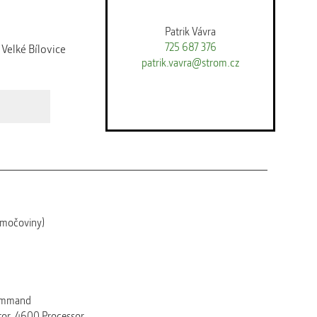
Patrik Vávra
725 687 376
elké Bílovice
patrik.vavra@strom.cz
z močoviny)
Command
tor, 4600 Processor