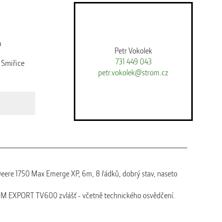
a
Petr Vokolek
731 449 043
Smiřice
petr.vokolek@strom.cz
Deere 1750 Max Emerge XP, 6m, 8 řádků, dobrý stav, naseto
 EXPORT TV600 zvlášť - včetně technického osvědčení.