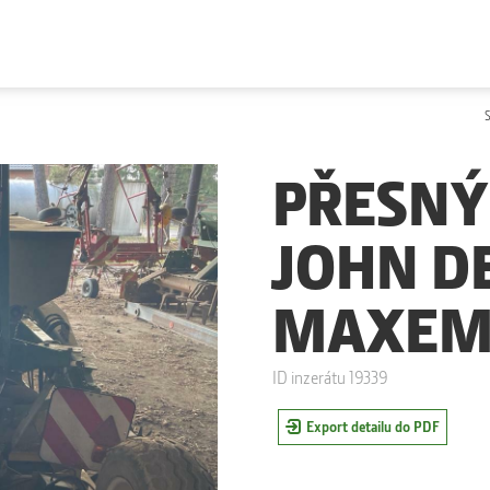
PŘESNÝ 
JOHN D
MAXEM
ID inzerátu 19339
Export detailu do PDF