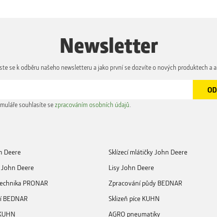
Newsletter
aste se k odběru našeho newsletteru a jako první se dozvíte o nových produktech a a
muláře souhlasíte se
zpracováním osobních údajů
.
n Deere
Sklízecí mlátičky John Deere
 John Deere
Lisy John Deere
 technika PRONAR
Zpracování půdy BEDNAR
ní BEDNAR
Sklizeň píce KUHN
 KUHN
AGRO pneumatiky