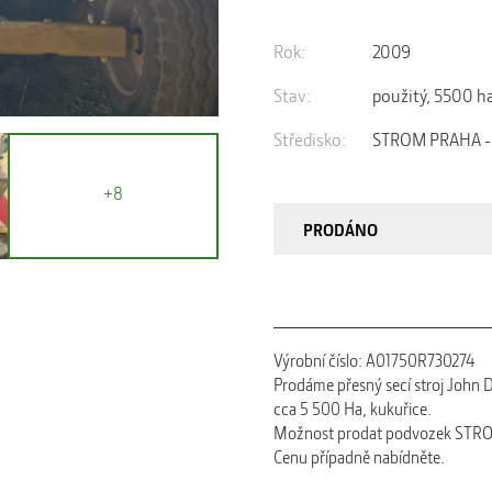
Rok:
2009
Stav:
použitý, 5500 h
Středisko:
STROM PRAHA - 
+8
PRODÁNO
Výrobní číslo: A01750R730274
Prodáme přesný secí stroj John 
cca 5 500 Ha, kukuřice.
Možnost prodat podvozek STROM
Cenu případně nabídněte.