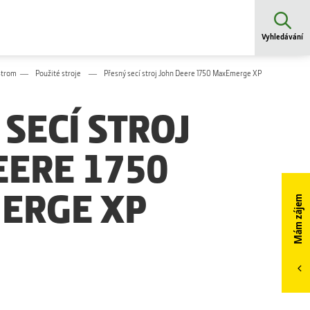
Vyhledávání
Strom
Použité stroje
Přesný secí stroj John Deere 1750 MaxEmerge XP
SECÍ STROJ
EERE 1750
ERGE XP
Mám zájem