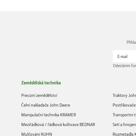
Přihl
Odesláním for
Zemědělská technika
Precizní zemědělství
Traktory Joh
Čelní nakladače John Deere
Postřikovače
Manipulační technika KRAMER
Transportní
Meziřádková / řádková kultivace BEDNAR
Setí a hnoje
Mulčování KUHN
Rozmetadla