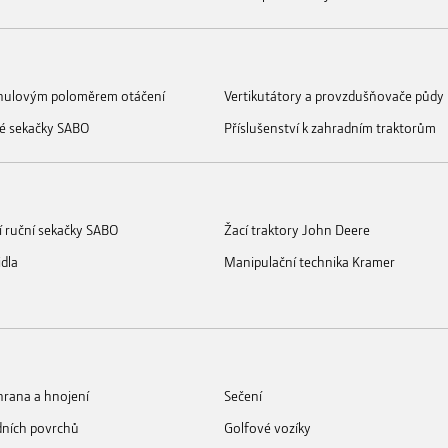
s nulovým poloměrem otáčení
Vertikutátory a provzdušňovače půdy
é sekačky SABO
Příslušenství k zahradním traktorům
í ruční sekačky SABO
Žací traktory John Deere
idla
Manipulační technika Kramer
rana a hnojení
Sečení
dních povrchů
Golfové vozíky