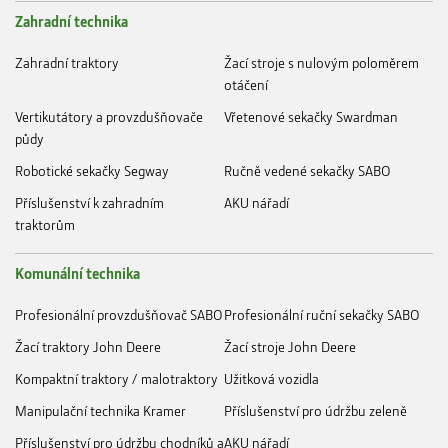
Zahradní technika
Zahradní traktory
Žací stroje s nulovým poloměrem
otáčení
Vertikutátory a provzdušňovače
Vřetenové sekačky Swardman
půdy
Robotické sekačky Segway
Ručně vedené sekačky SABO
Příslušenství k zahradním
AKU nářadí
traktorům
Komunální technika
Profesionální provzdušňovač SABO
Profesionální ruční sekačky SABO
Žací traktory John Deere
Žací stroje John Deere
Kompaktní traktory / malotraktory
Užitková vozidla
Manipulační technika Kramer
Příslušenství pro údržbu zeleně
Příslušenství pro údržbu chodníků a
AKU nářadí