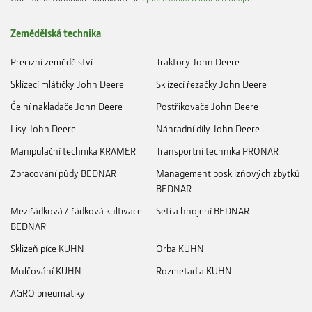
Zemědělská technika
Precizní zemědělství
Traktory John Deere
Sklízecí mlátičky John Deere
Sklízecí řezačky John Deere
Čelní nakladače John Deere
Postřikovače John Deere
Lisy John Deere
Náhradní díly John Deere
Manipulační technika KRAMER
Transportní technika PRONAR
Zpracování půdy BEDNAR
Management posklizňových zbytků
BEDNAR
Meziřádková / řádková kultivace
Setí a hnojení BEDNAR
BEDNAR
Sklizeň píce KUHN
Orba KUHN
Mulčování KUHN
Rozmetadla KUHN
AGRO pneumatiky