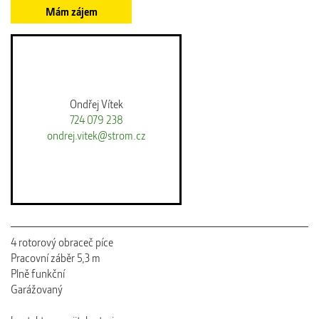
Mám zájem
Ondřej Vítek
724 079 238
ondrej.vitek@strom.cz
4 rotorový obraceč píce
Pracovní záběr 5,3 m
Plně funkční
Garážovaný