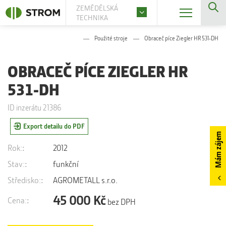
ZEMĚDĚLSKÁ
TECHNIKA
Použité stroje
Obraceč píce Ziegler HR 531-DH
OBRACEČ PÍCE ZIEGLER HR
531-DH
ID inzerátu 21386
Export detailu do PDF
Mám zájem
Rok:
2012
Stav:
funkční
Středisko:
AGROMETALL s.r.o.
45 000 Kč
Cena:
bez DPH