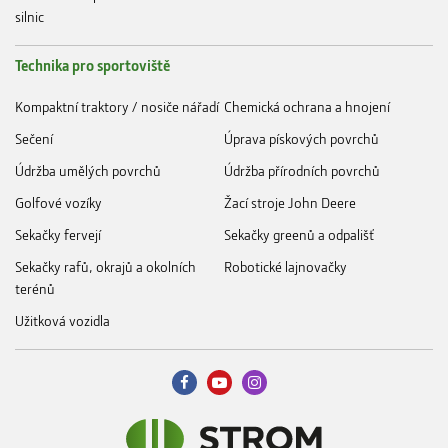
silnic
Technika pro sportoviště
Kompaktní traktory / nosiče nářadí
Chemická ochrana a hnojení
Sečení
Úprava pískových povrchů
Údržba umělých povrchů
Údržba přírodních povrchů
Golfové vozíky
Žací stroje John Deere
Sekačky fervejí
Sekačky greenů a odpališť
Sekačky rafů, okrajů a okolních
Robotické lajnovačky
terénů
Užitková vozidla