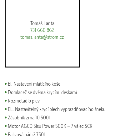
Tomáš Lanta
731 660 862
tomas.lanta@strom.cz
El. Nastavení mlátícího koše
Domlaceč se dvěma krycími deskami
Rozmetadlo plev
EL. Nastavitelný krycí plech vyprazdňovacího šneku
Zásobník zrna 10 500l
Motor AGCO Sisu Power 500K – 7 válec SCR
Palivová nádrž 750l