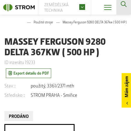
ZEMĚDĚLSKÁ
TECHNIKA
Použité stroje
Massey Ferguson 9280 DELTA 367kw ( 500 HP )
MASSEY FERGUSON 9280
DELTA 367KW ( 500 HP )
ID inzerátu 19233
Export detailu do PDF
Mám zájem
Stav:
použitý, 3361/2371 mth
Středisko:
STROM PRAHA - Smiřice
PRODÁNO