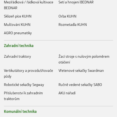
Meziřádková / řádková kultivace
Setí a hnojení BEDNAR
BEDNAR
Sklizeň píce KUHN
Orba KUHN
Mulčování KUHN
Rozmetadla KUHN
AGRO pneumatiky
Zahradní technika
Zahradní traktory
Žací stroje s nulovým poloměrem
otáčení
Vertikutátory a provzdušňovače
Vřetenové sekačky Swardman
půdy
Robotické sekačky Segway
Ručně vedené sekačky SABO
Příslušenství k zahradním
AKU nářadí
traktorům
Komunální technika