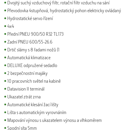
Dvojitý suchý vzduchový filtr, rotační filtr vzduchu na sání
Převodovka 4stupňová, hydrostatický pohon elektricky ovládaný
Hydrostatické servo řízení
4x4
Přední PNEU 900/50 R32 TL173
Zadní PNEU 600/55-26.6
Drtič slámy s 8 řadami nožů (1
Automatická klimatizace
DELUXE odpružené sedadlo
2 bezpečnostní majáky
10 pracovních světel na kabině
Datavision II terminál
Ukazatel ztrát zrna
Automatické klesání žací lišty
Lišta s automatickým vyrovnáním
Mapování výnosu s ukazatelem výnosu a vlhkoměrem
Spodní síta 5mm