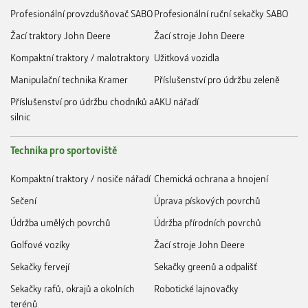
Profesionální provzdušňovač SABO
Profesionální ruční sekačky SABO
Žací traktory John Deere
Žací stroje John Deere
Kompaktní traktory / malotraktory
Užitková vozidla
Manipulační technika Kramer
Příslušenství pro údržbu zeleně
Příslušenství pro údržbu chodníků a
AKU nářadí
silnic
Technika pro sportoviště
Kompaktní traktory / nosiče nářadí
Chemická ochrana a hnojení
Sečení
Úprava pískových povrchů
Údržba umělých povrchů
Údržba přírodních povrchů
Golfové vozíky
Žací stroje John Deere
Sekačky fervejí
Sekačky greenů a odpališť
Sekačky rafů, okrajů a okolních
Robotické lajnovačky
terénů