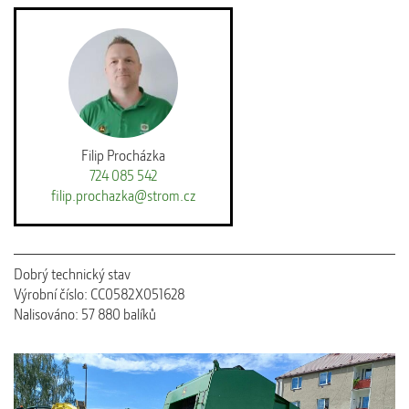
Filip Procházka
724 085 542
filip.prochazka@strom.cz
Dobrý technický stav
Výrobní číslo: CC0582X051628
Nalisováno: 57 880 balíků