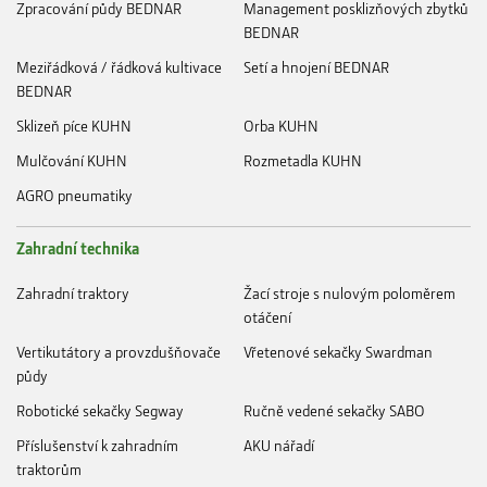
Zpracování půdy BEDNAR
Management posklizňových zbytků
BEDNAR
Meziřádková / řádková kultivace
Setí a hnojení BEDNAR
BEDNAR
Sklizeň píce KUHN
Orba KUHN
Mulčování KUHN
Rozmetadla KUHN
AGRO pneumatiky
Zahradní technika
Zahradní traktory
Žací stroje s nulovým poloměrem
otáčení
Vertikutátory a provzdušňovače
Vřetenové sekačky Swardman
půdy
Robotické sekačky Segway
Ručně vedené sekačky SABO
Příslušenství k zahradním
AKU nářadí
traktorům