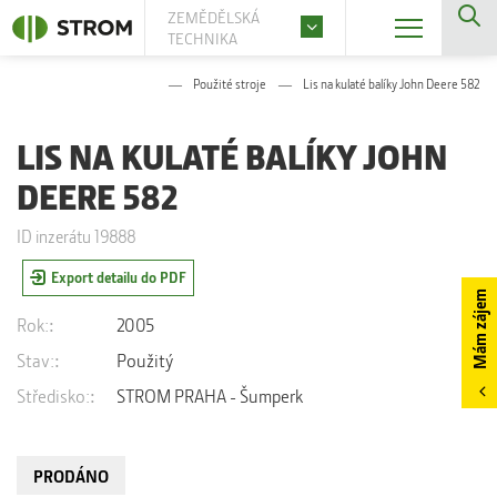
ZEMĚDĚLSKÁ
TECHNIKA
Použité stroje
Lis na kulaté balíky John Deere 582
LIS NA KULATÉ BALÍKY JOHN
DEERE 582
ID inzerátu 19888
Export detailu do PDF
Mám zájem
Rok:
2005
Stav:
Použitý
Středisko:
STROM PRAHA - Šumperk
PRODÁNO