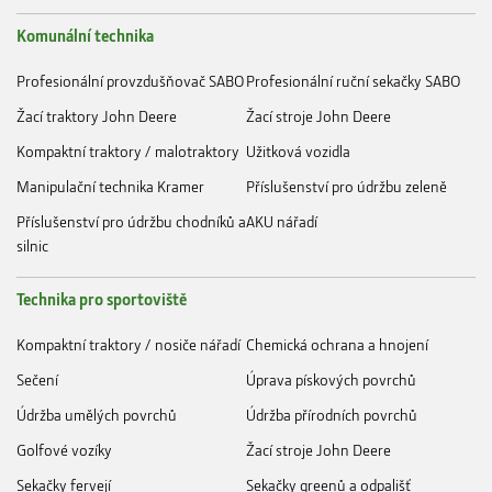
Komunální technika
Profesionální provzdušňovač SABO
Profesionální ruční sekačky SABO
Žací traktory John Deere
Žací stroje John Deere
Kompaktní traktory / malotraktory
Užitková vozidla
Manipulační technika Kramer
Příslušenství pro údržbu zeleně
Příslušenství pro údržbu chodníků a
AKU nářadí
silnic
Technika pro sportoviště
Kompaktní traktory / nosiče nářadí
Chemická ochrana a hnojení
Sečení
Úprava pískových povrchů
Údržba umělých povrchů
Údržba přírodních povrchů
Golfové vozíky
Žací stroje John Deere
Sekačky fervejí
Sekačky greenů a odpališť