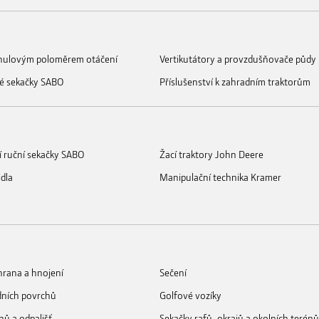
s nulovým poloměrem otáčení
Vertikutátory a provzdušňovače půdy
é sekačky SABO
Příslušenství k zahradním traktorům
í ruční sekačky SABO
Žací traktory John Deere
idla
Manipulační technika Kramer
rana a hnojení
Sečení
dních povrchů
Golfové vozíky
nů a odpališť
Sekačky rafů, okrajů a okolních terénů