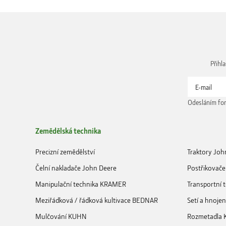
Přihl
Odesláním for
Zemědělská technika
Precizní zemědělství
Traktory Joh
Čelní nakladače John Deere
Postřikovače
Manipulační technika KRAMER
Transportní
Meziřádková / řádková kultivace BEDNAR
Setí a hnoje
Mulčování KUHN
Rozmetadla