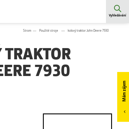
Vyhledávání
Strom
Použité stroje
kolový traktor John Deere 7930
 TRAKTOR
EERE 7930
Mám zájem