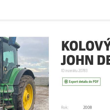
KOLOVÝ
JOHN D
ID inzerátu 20783
Export detailu do PDF
Rok:
2008