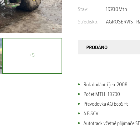
Stav:
19.700Mth
Středisko:
AGROSERVIS TRA
PRODÁNO
+5
Rok dodání říjen 2008
Počet MTH 19.700
Převodovka AQ EcoSift
4 E-SCV
Autotrack včetně přijímače 