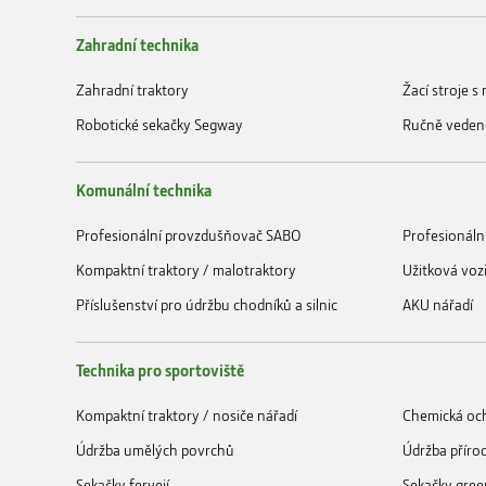
Zahradní technika
Zahradní traktory
Žací stroje 
Robotické sekačky Segway
Ručně veden
Komunální technika
Profesionální provzdušňovač SABO
Profesionáln
Kompaktní traktory / malotraktory
Užitková voz
Příslušenství pro údržbu chodníků a silnic
AKU nářadí
Technika pro sportoviště
Kompaktní traktory / nosiče nářadí
Chemická och
Údržba umělých povrchů
Údržba příro
Sekačky fervejí
Sekačky gree