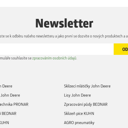
Newsletter
aste se k odběru našeho newsletteru a jako první se dozvíte o nových produktech a a
muláře souhlasíte se
zpracováním osobních údajů
.
n Deere
Sklízecí mlátičky John Deere
 John Deere
Lisy John Deere
 technika PRONAR
Zpracování půdy BEDNAR
ní BEDNAR
Sklizeň píce KUHN
 KUHN
AGRO pneumatiky