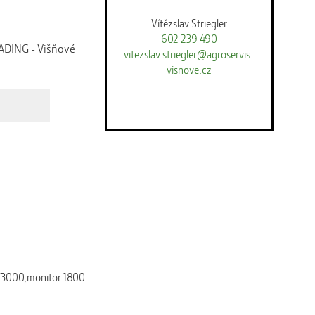
Vítězslav Striegler
602 239 490
DING - Višňové
vitezslav.striegler@agroservis-
visnove.cz
SF3000,monitor 1800