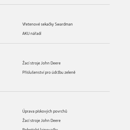
Vřetenové sekačky Swardman
AKU nářadí
Žací stroje John Deere
Příslušenství pro údržbu zeleně
Úprava pískových povrchů
Žací stroje John Deere
Robotické lajnovačky