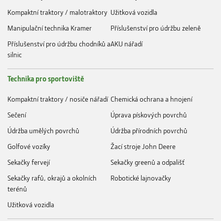
Kompaktní traktory / malotraktory
Užitková vozidla
Manipulační technika Kramer
Příslušenství pro údržbu zeleně
Příslušenství pro údržbu chodníků a
AKU nářadí
silnic
Technika pro sportoviště
Kompaktní traktory / nosiče nářadí
Chemická ochrana a hnojení
Sečení
Úprava pískových povrchů
Údržba umělých povrchů
Údržba přírodních povrchů
Golfové vozíky
Žací stroje John Deere
Sekačky fervejí
Sekačky greenů a odpališť
Sekačky rafů, okrajů a okolních
Robotické lajnovačky
terénů
Užitková vozidla