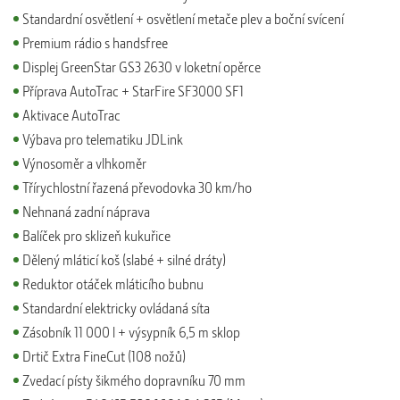
Standardní osvětlení + osvětlení metače plev a boční svícení
Premium rádio s handsfree
Displej GreenStar GS3 2630 v loketní opěrce
Příprava AutoTrac + StarFire SF3000 SF1
Aktivace AutoTrac
Výbava pro telematiku JDLink
Výnosoměr a vlhkoměr
Třírychlostní řazená převodovka 30 km/ho
Nehnaná zadní náprava
Balíček pro sklizeň kukuřice
Dělený mláticí koš (slabé + silné dráty)
Reduktor otáček mláticího bubnu
Standardní elektricky ovládaná síta
Zásobník 11 000 l + výsypník 6,5 m sklop
Drtič Extra FineCut (108 nožů)
Zvedací písty šikmého dopravníku 70 mm