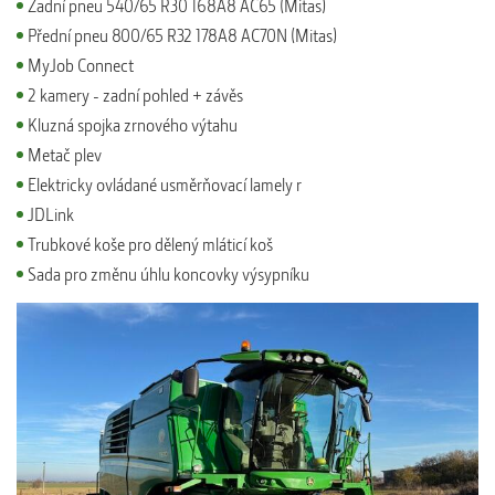
Zadní pneu 540/65 R30 168A8 AC65 (Mitas)
Přední pneu 800/65 R32 178A8 AC70N (Mitas)
MyJob Connect
2 kamery - zadní pohled + závěs
Kluzná spojka zrnového výtahu
Metač plev
Elektricky ovládané usměrňovací lamely r
JDLink
Trubkové koše pro dělený mláticí koš
Sada pro změnu úhlu koncovky výsypníku