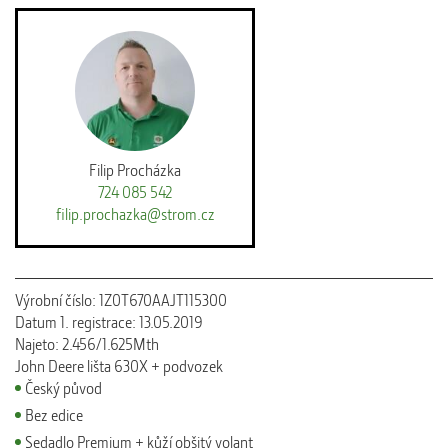
Filip Procházka
724 085 542
filip.prochazka@strom.cz
Výrobní číslo: 1Z0T670AAJT115300
Datum 1. registrace: 13.05.2019
Najeto: 2.456/1.625Mth
John Deere lišta 630X + podvozek
Český původ
Bez edice
Sedadlo Premium + kůží obšitý volant