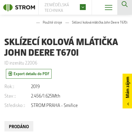
ZEMĚDĚLSKÁ
TECHNIKA
Použité stroje
Sklízecí kolová mlátička John Deere T670i
SKLÍZECÍ KOLOVÁ MLÁTIČKA
JOHN DEERE T670I
ID inzerátu 22006
Export detailu do PDF
Mám zájem
Rok:
2019
Stav:
2.456/1.625Mth
Středisko:
STROM PRAHA - Smiřice
PRODÁNO