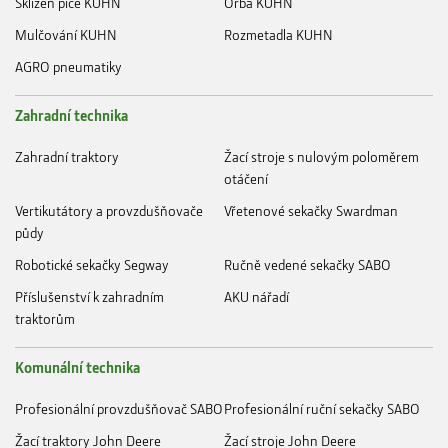
Sklizeň píce KUHN
Orba KUHN
Mulčování KUHN
Rozmetadla KUHN
AGRO pneumatiky
Zahradní technika
Zahradní traktory
Žací stroje s nulovým poloměrem
otáčení
Vertikutátory a provzdušňovače
Vřetenové sekačky Swardman
půdy
Robotické sekačky Segway
Ručně vedené sekačky SABO
Příslušenství k zahradním
AKU nářadí
traktorům
Komunální technika
Profesionální provzdušňovač SABO
Profesionální ruční sekačky SABO
Žací traktory John Deere
Žací stroje John Deere