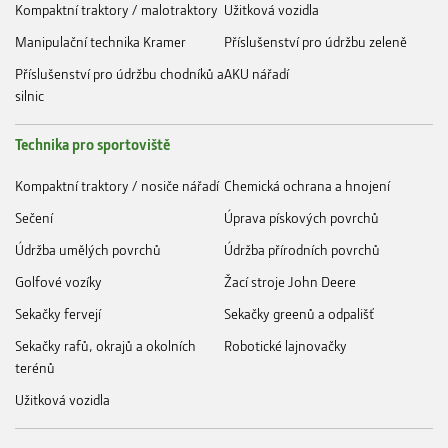
Kompaktní traktory / malotraktory
Užitková vozidla
Manipulační technika Kramer
Příslušenství pro údržbu zeleně
Příslušenství pro údržbu chodníků a
AKU nářadí
silnic
Technika pro sportoviště
Kompaktní traktory / nosiče nářadí
Chemická ochrana a hnojení
Sečení
Úprava pískových povrchů
Údržba umělých povrchů
Údržba přírodních povrchů
Golfové vozíky
Žací stroje John Deere
Sekačky fervejí
Sekačky greenů a odpališť
Sekačky rafů, okrajů a okolních
Robotické lajnovačky
terénů
Užitková vozidla