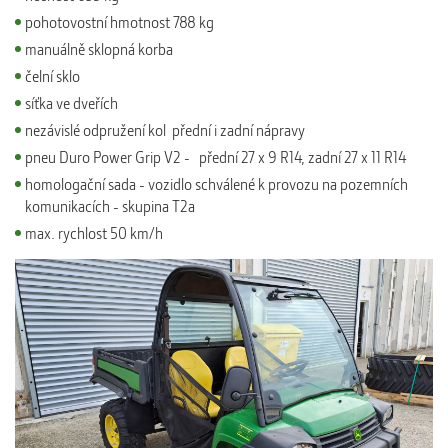
pohotovostní hmotnost 788 kg
manuálně sklopná korba
čelní sklo
síťka ve dveřích
nezávislé odpružení kol přední i zadní nápravy
pneu Duro Power Grip V2 - přední 27 x 9 R14, zadní 27 x 11 R14
homologační sada - vozidlo schválené k provozu na pozemních
komunikacích - skupina T2a
max. rychlost 50 km/h