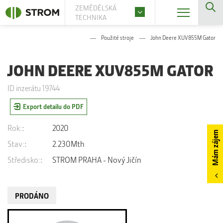
ZEMĚDĚLSKÁ
TECHNIKA
Použité stroje
John Deere XUV855M Gator
JOHN DEERE XUV855M GATOR
ID inzerátu 19744
Export detailu do PDF
Rok:
2020
Mám zájem
Stav:
2.230Mth
Středisko:
STROM PRAHA - Nový Jičín
PRODÁNO