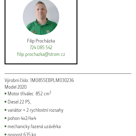
Filip Procházka
724 085 542
filip.prochazka@strom.cz
Výrobní číslo: 1M0855EBPLM030236
Model 2020
3
Motor tříválec 852 cm
Diesel 22 PS,
variátor + 2 rychlostní rozsahy
pohon 4x2/4x4
mechanicky řazená uzávěrka
nosnost 635 kg