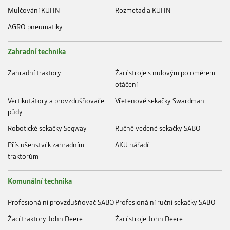
Mulčování KUHN
Rozmetadla KUHN
AGRO pneumatiky
Zahradní technika
Zahradní traktory
Žací stroje s nulovým poloměrem
otáčení
Vertikutátory a provzdušňovače
Vřetenové sekačky Swardman
půdy
Robotické sekačky Segway
Ručně vedené sekačky SABO
Příslušenství k zahradním
AKU nářadí
traktorům
Komunální technika
Profesionální provzdušňovač SABO
Profesionální ruční sekačky SABO
Žací traktory John Deere
Žací stroje John Deere