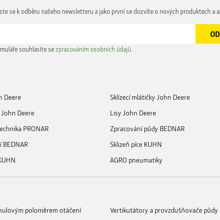
aste se k odběru našeho newsletteru a jako první se dozvíte o nových produktech a a
muláře souhlasíte se
zpracováním osobních údajů
.
n Deere
Sklízecí mlátičky John Deere
 John Deere
Lisy John Deere
 technika PRONAR
Zpracování půdy BEDNAR
ní BEDNAR
Sklizeň píce KUHN
 KUHN
AGRO pneumatiky
s nulovým poloměrem otáčení
Vertikutátory a provzdušňovače půdy