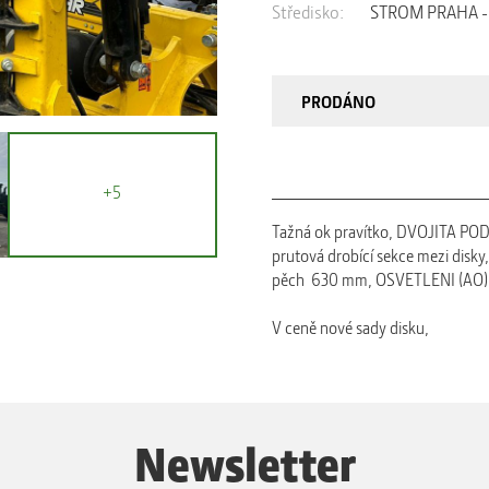
Středisko:
STROM PRAHA - V
PRODÁNO
+5
Tažná ok pravítko, DVOJITA 
prutová drobící sekce mezi disk
pěch 630 mm, OSVETLENI (AO
V ceně nové sady disku,
Newsletter