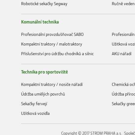
Robotické sekačky Segway
Ručně veden
Komunální technika
Profesionální provzdušňovač SABO
Profesionáln
Kompaktní traktory / malotraktory
Užitková voz
Příslušenství pro údržbu chodníků a silnic
AKU nářadí
Technika pro sportoviště
Kompaktní traktory / nosiče nářadí
Chemická och
Údržba umělých povrchů
Údržba příro
Sekačky fervejí
Sekačky gree
Užitková vozidla
Copyright © 2017 STROM PRAHA a.s. Společ