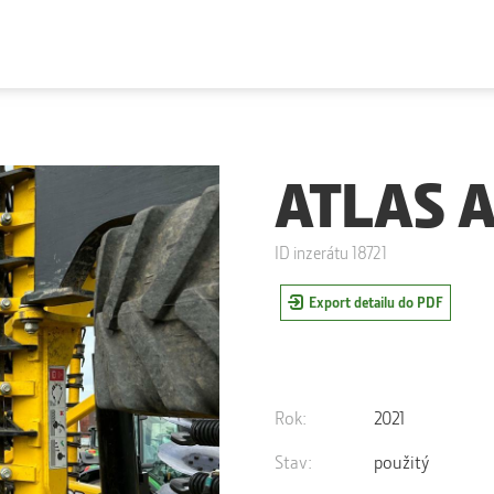
ATLAS A
ID inzerátu 18721
Export detailu do PDF
Rok:
2021
Stav:
použitý