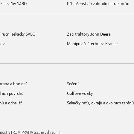
é sekačky SABO
Příslušenství k zahradním traktorům
í ruční sekačky SABO
Žací traktory John Deere
idla
Manipulační technika Kramer
rana a hnojení
Sečení
dních povrchů
Golfové vozíky
nů a odpališť
Sekačky rafů, okrajů a okolních terénů
nost STROM PRAHA a.s. je výhradním