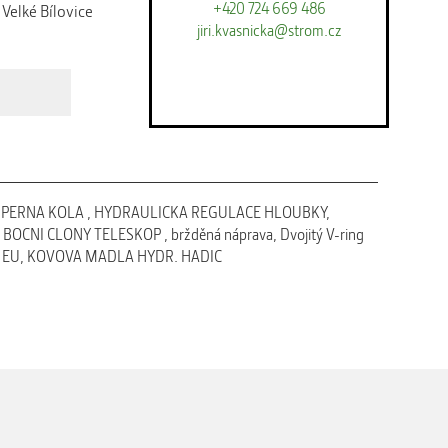
+420 724 669 486
elké Bílovice
jiri.kvasnicka@strom.cz
PODPERNA KOLA , HYDRAULICKA REGULACE HLOUBKY,
y, BOCNI CLONY TELESKOP , bržděná náprava, Dvojitý V-ring
) EU, KOVOVA MADLA HYDR. HADIC