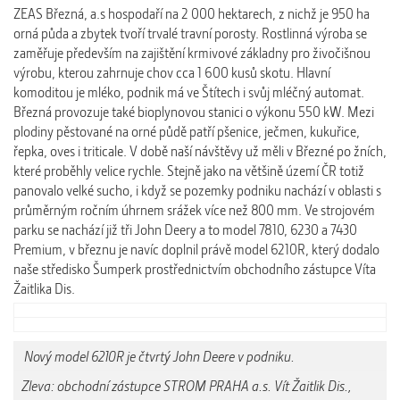
ZEAS Březná, a.s hospodaří na 2 000 hektarech, z nichž je 950 ha
orná půda a zbytek tvoří trvalé travní porosty. Rostlinná výroba se
zaměřuje především na zajištění krmivové základny pro živočišnou
výrobu, kterou zahrnuje chov cca 1 600 kusů skotu. Hlavní
komoditou je mléko, podnik má ve Štítech i svůj mléčný automat.
Březná provozuje také bioplynovou stanici o výkonu 550 kW. Mezi
plodiny pěstované na orné půdě patří pšenice, ječmen, kukuřice,
řepka, oves i triticale. V době naší návštěvy už měli v Březné po žních,
které proběhly velice rychle. Stejně jako na většině území ČR totiž
panovalo velké sucho, i když se pozemky podniku nachází v oblasti s
průměrným ročním úhrnem srážek více než 800 mm. Ve strojovém
parku se nachází již tři John Deery a to model 7810, 6230 a 7430
Premium, v březnu je navíc doplnil právě model 6210R, který dodalo
naše středisko Šumperk prostřednictvím obchodního zástupce Víta
Žaitlika Dis.
Nový model 6210R je čtvrtý John Deere v podniku.
Zleva: obchodní zástupce STROM PRAHA a.s. Vít Žaitlik Dis.,