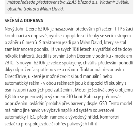
místopředseda představenstva ZEAS Březná a.s. Vladimír Světlík,
obsluha traktoru Milan David.
SEČENÍ A DOPRAVA
Nový John Deere 6210R je nasazován především při sečení TTP s žací
kombinací a v dopravě, nyní se zapojil do setí řepky se secím strojem
o záběru 6 metrů. S traktorem jezdí pan Milan David, který se stal
zaměstnancem podniku již ve svých 18ti letech a vystřídal od té doby
několik traktorů. Jezdil i s prvním John Deerem v podniku - modelem
7810. S novým 6210R je velice spokojený, chválí si především pohodlí
díky odpružení a spotřebu v eko režimu. Traktor má převodovku
DirectDrive, u které je
možné zvolit si buď manuální, nebo
automatický režim - v obou režimech jsou k dispozici tři skupiny s
osmi stupni řazených pod zatížením
. Motor je šestiválcový o objemu
6,8 litru se jmenovitým výkonem 210 koní. Kabina je prémiová s
odpružením, ovládání probíhá přes barevný displej GS3. Tento model
má mimo jiné navíc ve výbavě například systém souvraťové
automatiky iTEC, přední ramena a vývodový hřídel, komfortní
sedačku pro spolujezdce či ohřev palivových filtrů.