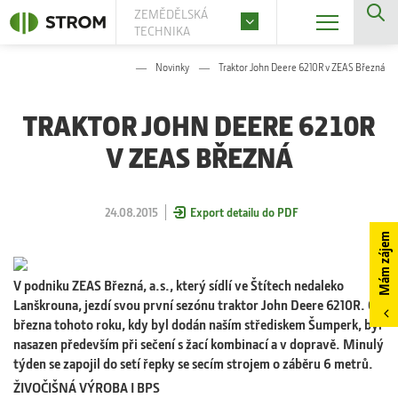
ZEMĚDĚLSKÁ
TECHNIKA
Novinky
Traktor John Deere 6210R v ZEAS Březná
TRAKTOR JOHN DEERE 6210R
V ZEAS BŘEZNÁ
24.08.2015
Export detailu do PDF
Mám zájem
V podniku ZEAS Březná, a.s., který sídlí ve Štítech nedaleko
Lanškrouna, jezdí svou první sezónu traktor John Deere 6210R. Od
března tohoto roku, kdy byl dodán naším střediskem Šumperk, byl
nasazen především při sečení s žací kombinací a v dopravě. Minulý
týden se zapojil do setí řepky se secím strojem o záběru 6 metrů.
ŽIVOČIŠNÁ VÝROBA I BPS