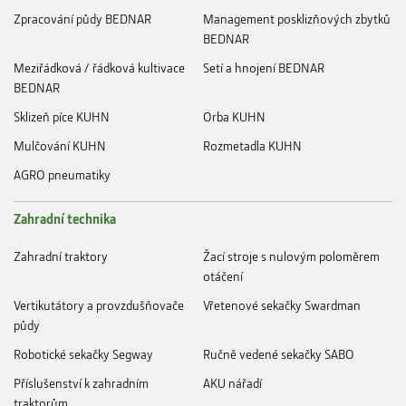
Zpracování půdy BEDNAR
Management posklizňových zbytků
BEDNAR
Meziřádková / řádková kultivace
Setí a hnojení BEDNAR
BEDNAR
Sklizeň píce KUHN
Orba KUHN
Mulčování KUHN
Rozmetadla KUHN
AGRO pneumatiky
Zahradní technika
Zahradní traktory
Žací stroje s nulovým poloměrem
otáčení
Vertikutátory a provzdušňovače
Vřetenové sekačky Swardman
půdy
Robotické sekačky Segway
Ručně vedené sekačky SABO
Příslušenství k zahradním
AKU nářadí
traktorům