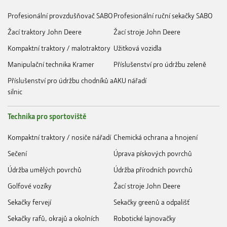
Profesionální provzdušňovač SABO
Profesionální ruční sekačky SABO
Žací traktory John Deere
Žací stroje John Deere
Kompaktní traktory / malotraktory
Užitková vozidla
Manipulační technika Kramer
Příslušenství pro údržbu zeleně
Příslušenství pro údržbu chodníků a
AKU nářadí
silnic
Technika pro sportoviště
Kompaktní traktory / nosiče nářadí
Chemická ochrana a hnojení
Sečení
Úprava pískových povrchů
Údržba umělých povrchů
Údržba přírodních povrchů
Golfové vozíky
Žací stroje John Deere
Sekačky fervejí
Sekačky greenů a odpališť
Sekačky rafů, okrajů a okolních
Robotické lajnovačky