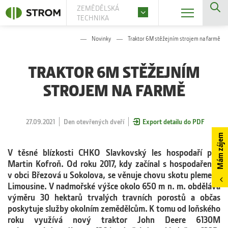
ZEMĚDĚLSKÁ
TECHNIKA
Novinky
Traktor 6M stěžejním strojem na farmě
TRAKTOR 6M STĚŽEJNÍM
STROJEM NA FARMĚ
27.09.2021
Den otevřených dveří
Export detailu do PDF
Mám zájem
V těsné blízkosti CHKO Slavkovský les hospodaří pan
Martin Kofroň. Od roku 2017, kdy začínal s hospodařením
v obci Březová u Sokolova, se věnuje chovu skotu plemene
Limousine. V nadmořské výšce okolo 650 m n. m. obdělává
výměru 30 hektarů trvalých travních porostů a občas
poskytuje služby okolním zemědělcům. K tomu od loňského
roku využívá nový traktor John Deere 6130M