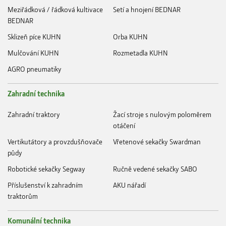
Meziřádková / řádková kultivace
Setí a hnojení BEDNAR
BEDNAR
Sklizeň píce KUHN
Orba KUHN
Mulčování KUHN
Rozmetadla KUHN
AGRO pneumatiky
Zahradní technika
Zahradní traktory
Žací stroje s nulovým poloměrem
otáčení
Vertikutátory a provzdušňovače
Vřetenové sekačky Swardman
půdy
Robotické sekačky Segway
Ručně vedené sekačky SABO
Příslušenství k zahradním
AKU nářadí
traktorům
Komunální technika