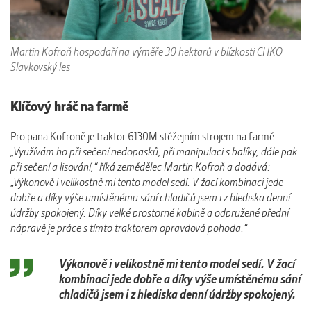
Martin Kofroň hospodaří na výměře 30 hektarů v blízkosti CHKO
Slavkovský les
Klíčový hráč na farmě
Pro pana Kofroně je traktor 6130M stěžejním strojem na farmě.
„Využívám ho při sečení nedopasků, při manipulaci s balíky, dále pak
při sečení a lisování,“ říká zemědělec Martin Kofroň a dodává:
„Výkonově i velikostně mi tento model sedí. V žací kombinaci jede
dobře a díky výše umístěnému sání chladičů jsem i z hlediska denní
údržby spokojený. Díky velké prostorné kabině a odpružené přední
nápravě je práce s tímto traktorem opravdová pohoda.“
Výkonově i velikostně mi tento model sedí. V žací
kombinaci jede dobře a díky výše umístěnému sání
chladičů jsem i z hlediska denní údržby spokojený.