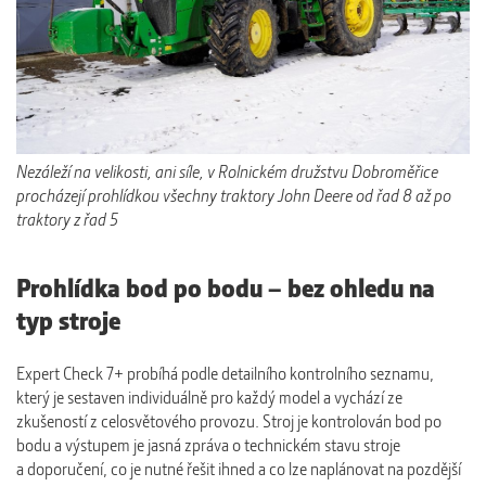
Nezáleží na velikosti, ani síle, v Rolnickém družstvu Dobroměřice
procházejí prohlídkou všechny traktory John Deere od řad 8 až po
traktory z řad 5
Prohlídka bod po bodu – bez ohledu na
typ stroje
Expert Check 7+ probíhá podle detailního kontrolního seznamu,
který je sestaven individuálně pro každý model a vychází ze
zkušeností z celosvětového provozu. Stroj je kontrolován bod po
bodu a výstupem je jasná zpráva o technickém stavu stroje
a doporučení, co je nutné řešit ihned a co lze naplánovat na pozdější