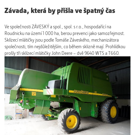
Závada, která by přišla ve špatný čas
Ve společnosti ZÁVESKÝ a spol., spol. s r.o., hospodařící na
Roudnicku na území 1 000 ha, berou prevenci jako samozřejmost.
Sklízecí mlátičky jsou podle Tomáše Záveského, mechanizátora
společnosti, tím nejdůležitějším, co během sklizně mají. Prohlídkou
prošly tři sklízecí mlátičky John Deere – dvě 9640 WTS a T660.