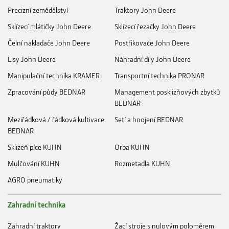
Precizní zemědělství
Traktory John Deere
Sklízecí mlátičky John Deere
Sklízecí řezačky John Deere
Čelní nakladače John Deere
Postřikovače John Deere
Lisy John Deere
Náhradní díly John Deere
Manipulační technika KRAMER
Transportní technika PRONAR
Zpracování půdy BEDNAR
Management posklizňových zbytků
BEDNAR
Meziřádková / řádková kultivace
Setí a hnojení BEDNAR
BEDNAR
Sklizeň píce KUHN
Orba KUHN
Mulčování KUHN
Rozmetadla KUHN
AGRO pneumatiky
Zahradní technika
Zahradní traktory
Žací stroje s nulovým poloměrem