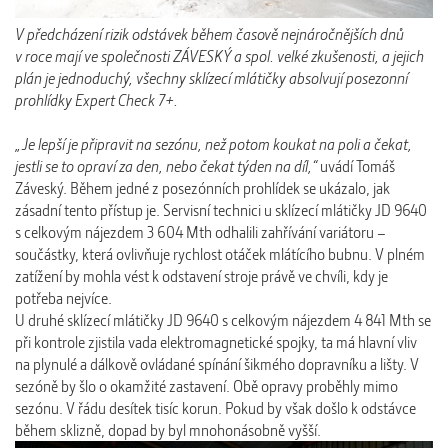
V předcházení rizik odstávek během časově nejnáročnějších dnů
v roce mají ve společnosti ZÁVESKÝ a spol. velké zkušenosti, a jejich
plán je jednoduchý, všechny sklízecí mlátičky absolvují posezonní
prohlídky Expert Check 7+.
„Je lepší je připravit na sezónu, než potom koukat na poli a čekat,
jestli se to opraví za den, nebo čekat týden na díl,“
uvádí Tomáš
Záveský. Během jedné z posezónních prohlídek se ukázalo, jak
zásadní tento přístup je. Servisní technici u sklízecí mlátičky JD 9640
s celkovým nájezdem 3 604 Mth odhalili zahřívání variátoru –
součástky, která ovlivňuje rychlost otáček mlátícího bubnu. V plném
zatížení by mohla vést k odstavení stroje právě ve chvíli, kdy je
potřeba nejvíce.
U druhé sklízecí mlátičky JD 9640 s celkovým nájezdem 4 841 Mth se
při kontrole zjistila vada elektromagnetické spojky, ta má hlavní vliv
na plynulé a dálkově ovládané spínání šikmého dopravníku a lišty. V
sezóně by šlo o okamžité zastavení. Obě opravy proběhly mimo
sezónu. V řádu desítek tisíc korun. Pokud by však došlo k odstávce
během sklizně, dopad by byl mnohonásobně vyšší.