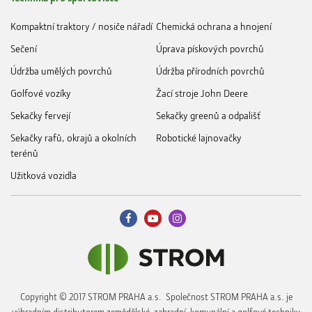
Kompaktní traktory / nosiče nářadí
Chemická ochrana a hnojení
Sečení
Úprava pískových povrchů
Údržba umělých povrchů
Údržba přírodních povrchů
Golfové vozíky
Žací stroje John Deere
Sekačky fervejí
Sekačky greenů a odpališť
Sekačky rafů, okrajů a okolních
Robotické lajnovačky
terénů
Užitková vozidla
Copyright © 2017 STROM PRAHA a.s. Společnost STROM PRAHA a.s. je
výhradním distributorem zemědělské, zahradní, komunální a golfové techniky