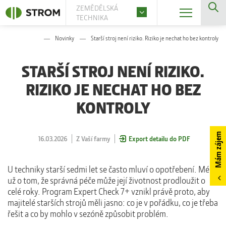
ZEMĚDĚLSKÁ
TECHNIKA
Novinky
Starší stroj není riziko. Riziko je nechat ho bez kontroly
STARŠÍ STROJ NENÍ RIZIKO.
RIZIKO JE NECHAT HO BEZ
KONTROLY
Mám zájem
16.03.2026
Z Vaší farmy
Export detailu do PDF
U techniky starší sedmi let se často mluví o opotřebení. Méně
už o tom, že správná péče může její životnost prodloužit o
celé roky. Program Expert Check 7+ vznikl právě proto, aby
majitelé starších strojů měli jasno: co je v pořádku, co je třeba
řešit a co by mohlo v sezóně způsobit problém.