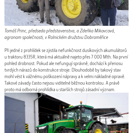
Tomáš Princ, předseda představenstva, a Zdeňka Mikovcová,
agronom společnosti, v Rolnickém družstvu Dobroměřice
Při jedné z prohlídek se zjistila nefunkčnost dusíkových akumulátorů
u traktoru 8335R, která má aktuálně najeto přes 7 000 Mth. Na první
pohled drobnost. Pokud ale nefungují správně, dochází k přenosu
tvrdých nárazů do konstrukce stroje. Dlouhodobě by takový stav
mohl vést k vážnému poškození nápravy a k velmi nákladné opravě.
Takové závady často nejsou viditelné běžnou kontrolou. A právě
proto má odborná prohlídka u starších strojů zásadní význam.