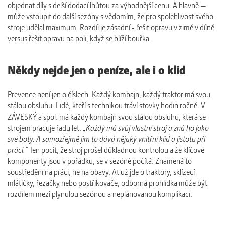
objednat díly s delší dodací lhůtou za výhodnější cenu. A hlavně —
může vstoupit do další sezóny s vědomím, že pro spolehlivost svého
stroje udělal maximum. Rozdíl je zásadní - řešit opravu v zimě v dílně
versus řešit opravu na poli, když se blíží bouřka.
Někdy nejde jen o peníze, ale i o klid
Prevence není jen o číslech. Každý kombajn, každý traktor má svou
stálou obsluhu. Lidé, kteří s technikou tráví stovky hodin ročně. V
ZÁVESKÝ a spol. má každý kombajn svou stálou obsluhu, která se
strojem pracuje řadu let.
„Každý má svůj vlastní stroj a zná ho jako
své boty. A samozřejmě jim to dává nějaký vnitřní klid a jistotu při
práci.“
Ten pocit, že stroj prošel důkladnou kontrolou a že klíčové
komponenty jsou v pořádku, se v sezóně počítá. Znamená to
soustředění na práci, ne na obavy. Ať už jde o traktory, sklízecí
mlátičky, řezačky nebo postřikovače, odborná prohlídka může být
rozdílem mezi plynulou sezónou a neplánovanou komplikací.