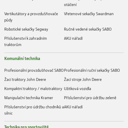
otáčení
Vertikutátory a provzdušňovače
Vřetenové sekačky Swardman
půdy
Robotické sekačky Segway
Ručně vedené sekačky SABO
Příslušenství k zahradním
AKU nářadí
traktorům
Komunální technika
Profesionální provzdušňovač SABO
Profesionální ruční sekačky SABO
Žací traktory John Deere
Žací stroje John Deere
Kompaktní traktory / malotraktory
Užitková vozidla
Manipulační technika Kramer
Příslušenství pro údržbu zeleně
Příslušenství pro údržbu chodníků a
AKU nářadí
silnic
Technika pro sportoviště