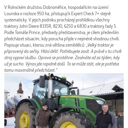
V Rolnickém družstvu Dobroměřice, hospodařícím na území
Lounska o rozloze 950 ha, přistupují k Expert Check 7+ stejně
systematicky. V jejich podniku procházejí prohlídkou všechny
traktory John Deere 8335R, 8230, 6250 a 6830 a traktory řady 5.
Podle Tomáše Prince, předsedy představenstva, je cílem především
předcházet situacím, kdy porucha přijde v nejméně vhodnou chvíli.
Popisuje situaci, kterou zná většina zemědělců:
„Velký traktor je
připravený do sečky. Hlásí déšť. Potřebujete zasít. A právě v tu chvíli
stroj vypoví službu. Oprava se protáhne. Zaséváte až za týden, kdy
už je sucho. Výnos jde rapidně dolů. To se může stát, ale je potřeba
tomu maximálně předcházet.“