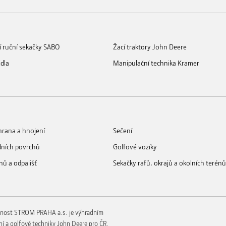
í ruční sekačky SABO
Žací traktory John Deere
idla
Manipulační technika Kramer
rana a hnojení
Sečení
dních povrchů
Golfové vozíky
nů a odpališť
Sekačky rafů, okrajů a okolních terénů
nost STROM PRAHA a.s. je výhradním
í a golfové techniky John Deere pro ČR.