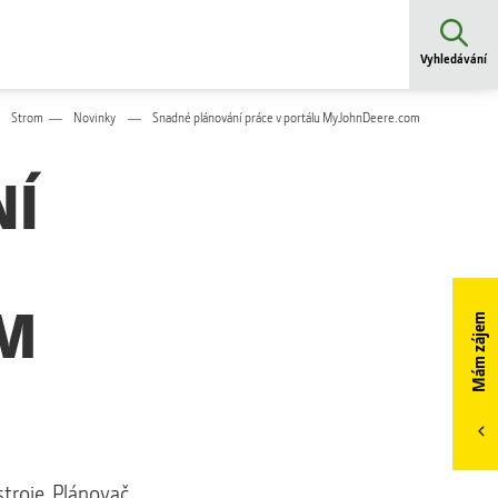
Vyhledávání
Strom
Novinky
Snadné plánování práce v portálu MyJohnDeere.com
NÍ
M
Mám zájem
stroje Plánovač