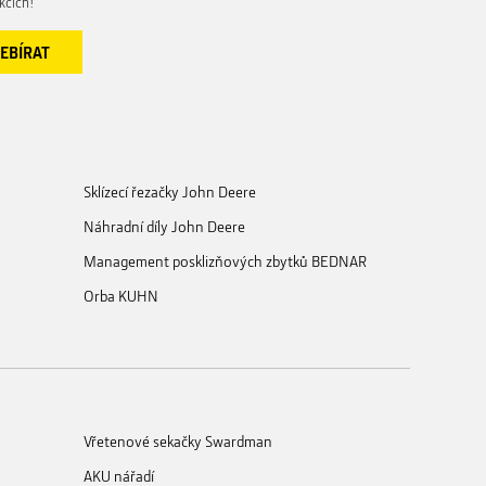
kcích!
Sklízecí řezačky John Deere
Náhradní díly John Deere
Management posklizňových zbytků BEDNAR
Orba KUHN
Vřetenové sekačky Swardman
AKU nářadí