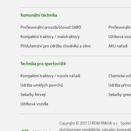
Komunální technika
Profesionální provzdušňovač SABO
Profesionáln
Kompaktní traktory / malotraktory
Užitková voz
Příslušenství pro údržbu chodníků a silnic
AKU nářadí
Technika pro sportoviště
Kompaktní traktory / nosiče nářadí
Chemická och
Údržba umělých povrchů
Údržba příro
Sekačky fervejí
Sekačky gree
Užitková vozidla
Copyright © 2017 STROM PRAHA a.s. Společ
distributorem zemědělské, zahradní, komunáln