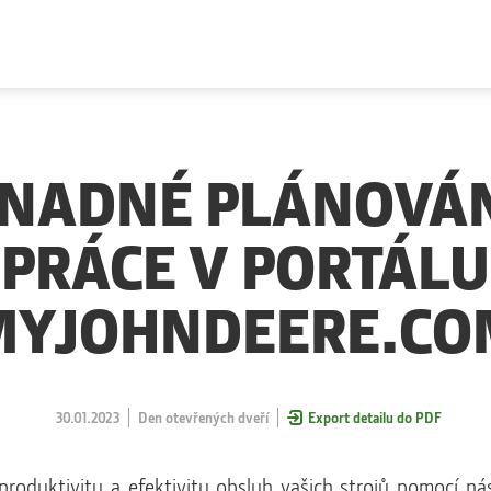
NADNÉ PLÁNOVÁ
PRÁCE V PORTÁLU
MYJOHNDEERE.CO
30.01.2023
Den otevřených dveří
Export detailu do PDF
produktivitu a efektivitu obsluh vašich strojů pomocí ná