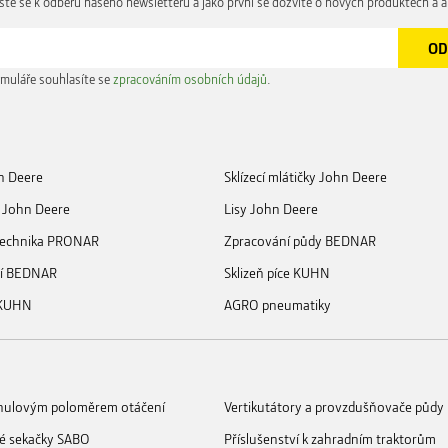
aste se k odběru našeho newsletteru a jako první se dozvíte o nových produktech a a
muláře souhlasíte se
zpracováním osobních údajů
.
n Deere
Sklízecí mlátičky John Deere
 John Deere
Lisy John Deere
 technika PRONAR
Zpracování půdy BEDNAR
ní BEDNAR
Sklizeň píce KUHN
 KUHN
AGRO pneumatiky
s nulovým poloměrem otáčení
Vertikutátory a provzdušňovače půdy
é sekačky SABO
Příslušenství k zahradním traktorům