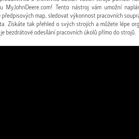
lu MyJohnDeere.com! Tento nástroj vám umožní naplá
 předpisových map, sledovat výkonnost pracovních soupr
ta. Získáte tak přehled o svých strojích a můžete lépe org
je bezdrátové odesílání pracovních úkolů přímo do strojů.