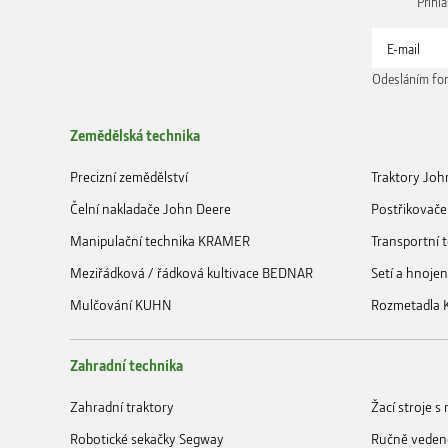
Přihl
Odesláním for
Zemědělská technika
Precizní zemědělství
Traktory Joh
Čelní nakladače John Deere
Postřikovače
Manipulační technika KRAMER
Transportní
Meziřádková / řádková kultivace BEDNAR
Setí a hnoje
Mulčování KUHN
Rozmetadla
Zahradní technika
Zahradní traktory
Žací stroje 
Robotické sekačky Segway
Ručně veden