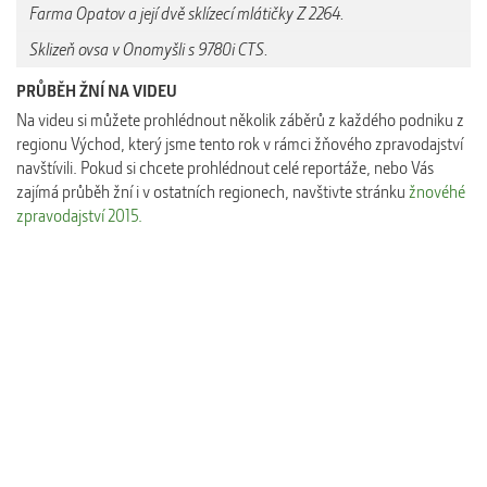
Farma Opatov a její dvě sklízecí mlátičky Z 2264.
Sklizeň ovsa v Onomyšli s 9780i CTS.
PRŮBĚH ŽNÍ NA VIDEU
Na videu si můžete prohlédnout několik záběrů z každého podniku z
regionu Východ, který jsme tento rok v rámci žňového zpravodajství
navštívili. Pokud si chcete prohlédnout celé reportáže, nebo Vás
zajímá průběh žní i v ostatních regionech, navštivte stránku
žnovéhé
zpravodajství 2015.