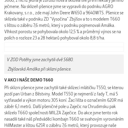
S680,
z nichž jedna je zbrusu nová a sklízela své první hektary jarního
ječmene. Na sklizeň pšenice jsme se vypravili do podniku AGRO
Krakovany, s.r.o., zde mají
John Deere W650 a 9640WTS. Pšenice se
sklízela
také v podniku ZD "Vysočina" Zbýšov a to s modelem T660
s lištou o záběru 7,6 metrů, který v podniku pojmenovali Amálka.
Vlhkost porostu se pohybovala okolo
12,5 % a průměrný výnos se na
polích o rozloze 23 a 28 hektarů pohyboval okolo 8,8 t/ha.
V ZOD Potěhy jsme zachytili dvě S680.
Zbýšovská Amálka při sklizni pšenice.
V AKCI I NAŠE DEMO T660
Při sklizni pšenice jsme zachytili také sklízecí mlátičku T550, se kterou
jezdí pan Urban z Běstviny. Model T550 je nejmenší z řady T, má 5
vytřasadel a výkon motoru 305 koní. Žací lišta o označením 620R má
záběr 6,1 metrů. Další pšeničné pole u Zaječic na Chrudimsku pak
sklízelo T660 společnosti MILZA Zaječice. Do akce jsme tento rok
nasadili také náš předváděcí kombajn
T660
se svahovým vyrovnáním
HillMaster a lištou 625R o záběru 7,6 metrů, který provozuje naše