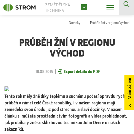
ZEMĚDĚLSKÁ
TECHNIKA
Novinky
Průběh žní v regionu Východ
PRŮBĚH ŽNÍ V REGIONU
VÝCHOD
18.08.2015
Export detailu do PDF
Mám zájem
Tento rok měly žně díky teplému a suchému počasí opravdu rychlý
průběh v rámcí celé České republiky, i v našem regionu mají
zemědělci svou úrodu již pod střechou a slaví dožínky. V našem
článku si můžete prostřednictvím fotografií a videa prohlédnout,
jak probíhaly žně se sklizňovou technikou John Deere u našich
zákazníků.