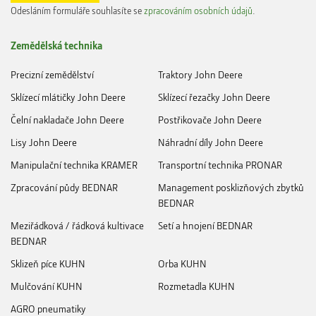
Odesláním formuláře souhlasíte se
zpracováním osobních údajů
.
Zemědělská technika
Precizní zemědělství
Traktory John Deere
Sklízecí mlátičky John Deere
Sklízecí řezačky John Deere
Čelní nakladače John Deere
Postřikovače John Deere
Lisy John Deere
Náhradní díly John Deere
Manipulační technika KRAMER
Transportní technika PRONAR
Zpracování půdy BEDNAR
Management posklizňových zbytků
BEDNAR
Meziřádková / řádková kultivace
Setí a hnojení BEDNAR
BEDNAR
Sklizeň píce KUHN
Orba KUHN
Mulčování KUHN
Rozmetadla KUHN
AGRO pneumatiky