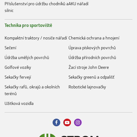
Příslušenství pro údržbu chodníků a
AKU nářadí
silnic
Technika pro sportoviště
Kompaktní traktory / nosiče nářadí
Chemická ochrana a hnojení
Sečení
Úprava pískových povrchů
Údržba umělých povrchů
Údržba přírodních povrchů
Golfové vozíky
Žací stroje John Deere
Sekačky fervejí
Sekačky greenů a odpališť
Sekačky rafů, okrajů a okolních
Robotické lajnovačky
terénů
Užitková vozidla