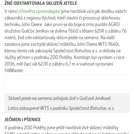
ŽNĚ ODSTARTOVALA SKLIZEŇ JETELE
V rámci
žňového zpravodajství
jsme navštívili více jak desítku našich
zákazníků z regionu Východ, kteří vlastní či provozují sklizňovou
techniku John Deere. Jako první se do boje o zrno pustilo AGRO
družstvo Golčův Jeníkov se
dvěma T660 s lištami
625R o záběru 7,6
metrů, žně zde odstartovaly sklizní jetele na semeno.
Na další
zastávce jsme zachytili sklízecí mlátičku John Deere WTS 9640i,
kterou tento rok zakoupila Společnost Bohuňov a.s. a sklízela na
služby ječmen v podniku ZOD Potěhy.
Kombajn byl vyroben v roce
2006, měl žací vál 622R o záběru 6,7 m a svahové vyrovnání
HillMaster.
Sklizeň jetele na semeno zahájala žně v Golčově Jeníkově.
Letos zakoupené WTS v podniku Společnost Bohuňov, a.s.
JEČMEN I PŠENICE
V podniku ZOD Potěhy jsme ještě navštívili dvě sklízecí mlátičky