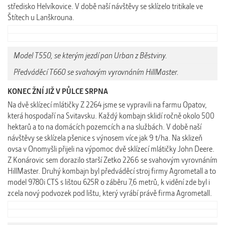
středisko Helvíkovice.
V době naší návštěvy se sklízelo tritikale ve
Štítech u Lanškrouna.
Model T550, se kterým jezdí pan Urban z Běstviny.
Předváděcí T660
se svahovým vyrovnáním HillMaster.
KONEC ŽNÍ JIŽ V PŮLCE SRPNA
Na dvě sklízecí mlátičky Z 2264 jsme se vypravili na farmu Opatov,
která hospodaří na Svitavsku.
Každý kombajn sklidí ročně okolo 500
hektarů a to na domácích pozemcích a na službách. V době naší
návštěvy se sklízela pšenice s výnosem více jak 9 t/ha. Na sklizeň
ovsa
v Onomyšli přijeli na výpomoc dvě sklízecí mlátičky John Deere.
Z Konárovic sem dorazilo starší Zetko 2266 se svahovým vyrovnáním
HillMaster. Druhý kombajn byl předváděcí stroj firmy Agrometall a to
model 9780i CTS s lištou 625R o záběru 7,6 metrů, k vidění zde byl i
zcela nový podvozek pod lištu, který vyrábí právě firma Agrometall.