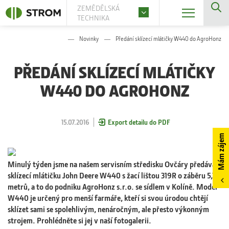
ZEMĚDĚLSKÁ
TECHNIKA
Novinky
Předání sklízecí mlátičky W440 do AgroHonz
PŘEDÁNÍ SKLÍZECÍ MLÁTIČKY
W440 DO AGROHONZ
15.07.2016
Export detailu do PDF
Mám zájem
Minulý týden jsme na našem servisním středisku Ovčáry předávali
sklízecí mlátičku John Deere W440 s žací lištou 319R o záběru 5,7
metrů, a to do podniku AgroHonz s.r.o. se sídlem v Kolíně. Model
W440 je určený pro menší farmáře, kteří si svou úrodou chtějí
sklízet sami se spolehlivým, nenáročným, ale přesto výkonným
strojem. Prohlédněte si jej v naší fotogalerii.