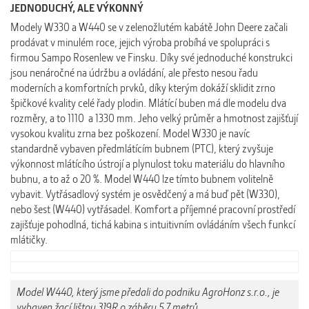
JEDNODUCHÝ, ALE VÝKONNÝ
Modely W330 a W440 se v zelenožlutém kabátě John Deere začali
prodávat v minulém roce, jejich výroba probíhá ve spolupráci s
firmou
Sampo Rosenlew ve Finsku. Díky své jednoduché konstrukci
jsou nenáročné na údržbu a ovládání, ale přesto nesou řadu
moderních a komfortních prvků, díky kterým dokáží sklidit zrno
špičkové kvality celé řady plodin. Mlátící buben má dle modelu dva
rozměry, a to 1110 a 1330 mm. Jeho velký průměr a hmotnost zajišťují
vysokou kvalitu zrna bez poškození. Model W330 je navíc
standardně vybaven předmlátícím bubnem (PTC), který zvyšuje
výkonnost mlátícího ústrojí a plynulost toku materiálu do hlavního
bubnu, a to až o 20 %. Model W440 lze tímto bubnem volitelně
vybavit. Vytřásadlový systém je osvědčený a má buď pět (W330),
nebo šest (W440) vytřásadel. Komfort a příjemné pracovní prostředí
zajišťuje pohodlná, tichá kabina s intuitivním ovládáním všech funkcí
mlátičky.
Model W440, který jsme předali do podniku AgroHonz s.r.o., je
vybaven žací lištou 319R o záběru 5,7 metrů.