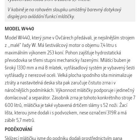
V kabině je na rohovém sloupku umístěný barevný dotykový
displej pro ovládání funkcí mlátičky.
MODEL W440
Model W440, který jsme v Ovčárech předávali, je nejsilnějším strojem
z ,,malé" řady W. Má šestiválcový motor o objemu 7,4 litru s
maximálním výkonem 253 koní.
Pohon zajišťuje hydrostatická
převodovka se třemi stupni mechanicky řazenými. Mlátící buben je
široký 1330 mm a má 8 mlatek, vytřásadlový systém je vybavený šesti
vytřásadly z nerezové oceli. Velká plocha spodního síta minimalizuje
ztráty a nastavitelná deska síta pak zaručuje čistuto zrna i v
náročnějších podmínkách. Výkonnost mlátičky podporuje i jedinečný
domlacovač a separátor. Zásobník zrna je tohoto konkrétního stroje 7
600 litrů, mlátička je také vybavená drtičem slámy s 52 noži. Žací
lišta, kterou jsme dodali i s podvozkem, nese označení 319R a má
záběr 5,7 metrů.
PODĚKOVÁNÍ
Sklízecí mlátičku jsme do podniku dodali prostřednictvím pana