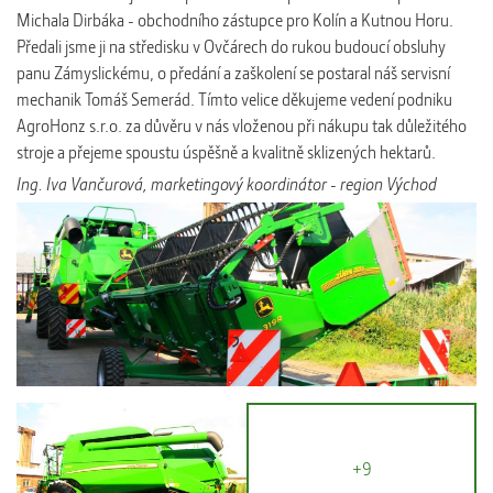
Michala Dirbáka - obchodního zástupce pro Kolín a Kutnou Horu.
Předali jsme ji na středisku v Ovčárech do rukou budoucí obsluhy
panu Zámyslickému, o předání a zaškolení se postaral náš servisní
mechanik Tomáš Semerád. Tímto velice děkujeme vedení podniku
AgroHonz s.r.o. za důvěru v nás vloženou při nákupu tak důležitého
stroje a přejeme spoustu úspěšně a kvalitně sklizených hektarů.
Ing. Iva Vančurová, marketingový koordinátor - region Východ
+9