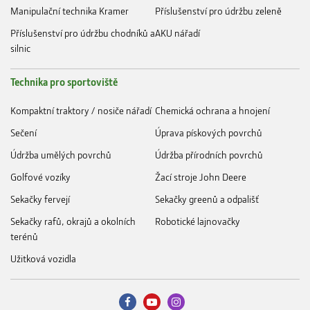
Manipulační technika Kramer
Příslušenství pro údržbu zeleně
Příslušenství pro údržbu chodníků a
AKU nářadí
silnic
Technika pro sportoviště
Kompaktní traktory / nosiče nářadí
Chemická ochrana a hnojení
Sečení
Úprava pískových povrchů
Údržba umělých povrchů
Údržba přírodních povrchů
Golfové vozíky
Žací stroje John Deere
Sekačky fervejí
Sekačky greenů a odpališť
Sekačky rafů, okrajů a okolních
Robotické lajnovačky
terénů
Užitková vozidla