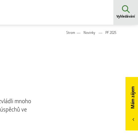
Vyhledávání
Strom
Novinky
PF 2025
Mám zájem
zvládli mnoho
 úspěchů ve