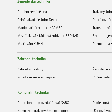
Zemědělská technika
Precizní zemědělství
Traktory Joh
Čelní nakladače John Deere
Postřikovače
Manipulační technika KRAMER
Transportní
Meziřádková / řádková kultivace BEDNAR
Setí a hnoje
Mulčování KUHN
Rozmetadla
Zahradní technika
Zahradní traktory
Žací stroje 
Robotické sekačky Segway
Ručně veden
Komunální technika
Profesionální provzdušňovač SABO
Profesionáln
Kompaktní traktory / malotraktory
Užitková voz