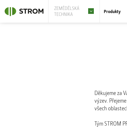
ZEMĚDĚLSKÁ
Produkty
TECHNIKA
Děkujeme za Va
výzev. Přejeme
všech oblastech
Tým STROM P