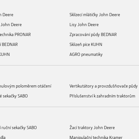
n Deere
Sklízecí mlátičky John Deere
 John Deere
Lisy John Deere
 technika PRONAR
Zpracování půdy BEDNAR
ní BEDNAR
Sklizeň píce KUHN
 KUHN
AGRO pneumatiky
s nulovým poloměrem otáčení
Vertikutátory a provzdušňovače půdy
é sekačky SABO
Příslušenství k zahradním traktorům
í ruční sekačky SABO
Žací traktory John Deere
idla
Manipulační technika Kramer