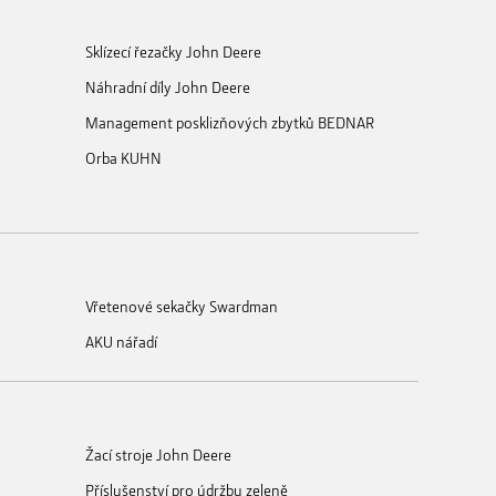
Sklízecí řezačky John Deere
Náhradní díly John Deere
Management posklizňových zbytků BEDNAR
Orba KUHN
Vřetenové sekačky Swardman
AKU nářadí
Žací stroje John Deere
Příslušenství pro údržbu zeleně